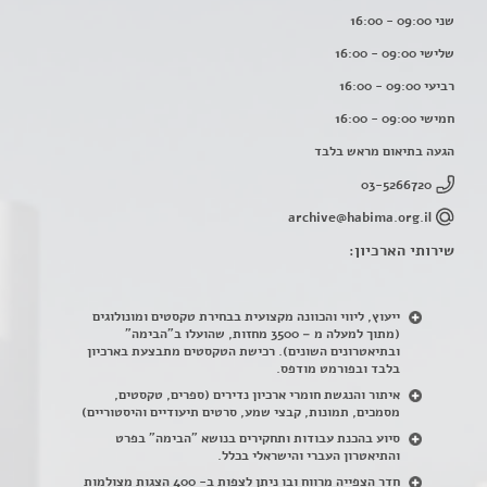
שני 09:00 - 16:00
שלישי 09:00 - 16:00
רביעי 09:00 - 16:00
חמישי 09:00 - 16:00
הגעה בתיאום מראש בלבד
03-5266720
archive@habima.org.il
שירותי הארכיון:
ייעוץ, ליווי והכוונה מקצועית בבחירת טקסטים ומונולוגים
(מתוך למעלה מ – 3500 מחזות, שהועלו ב"הבימה"
ובתיאטרונים השונים). רכישת הטקסטים מתבצעת בארכיון
בלבד ובפורמט מודפס.
איתור והנגשת חומרי ארכיון נדירים
(
ספרים, טקסטים,
מסמכים, תמונות, קבצי שמע, סרטים תיעודיים והיסטוריים)
סיוע בהכנת עבודות ותחקירים בנושא "הבימה" בפרט
והתיאטרון העברי והישראלי בכלל
.
חדר הצפייה מרווח ובו ניתן לצפות ב- 400 הצגות מצולמות