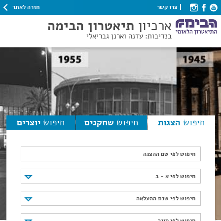
חזרה לאתר
צרו קשר
ארכיון
תיאטרון הבימה
בנדיבות: עדנה וארנן גבריאלי
חיפוש
הצגות
חיפוש
שחקנים
חיפוש
יוצרים
חיפוש לפי שם ההצגה
חיפוש לפי א - ב
חיפוש לפי א - ב
חיפוש לפי שנת ההעלאה
חיפוש לפי שנת ההעלאה
חיפוש לפי סוגה
חיפוש לפי סוגה