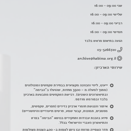
שני 09:00 - 16:00
שלישי 09:00 - 16:00
רביעי 09:00 - 16:00
חמישי 09:00 - 16:00
הגעה בתיאום מראש בלבד
03-5266720
archive@habima.org.il
שירותי הארכיון:
ייעוץ, ליווי והכוונה מקצועית בבחירת טקסטים ומונולוגים
(מתוך למעלה מ – 3500 מחזות, שהועלו ב"הבימה"
ובתיאטרונים השונים). רכישת הטקסטים מתבצעת בארכיון
בלבד ובפורמט מודפס.
איתור והנגשת חומרי ארכיון נדירים
(
ספרים, טקסטים,
מסמכים, תמונות, קבצי שמע, סרטים תיעודיים והיסטוריים)
סיוע בהכנת עבודות ותחקירים בנושא "הבימה" בפרט
והתיאטרון העברי והישראלי בכלל
.
חדר הצפייה מרווח ובו ניתן לצפות ב- 400 הצגות מצולמות