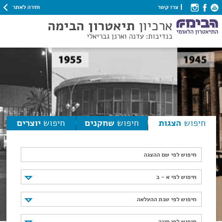
חזרה לאתר
צרו קשר
ארכיון
תיאטרון הבימה
בנדיבות: עדנה וארנן גבריאלי
חיפוש
הצגות
חיפוש
שחקנים
חיפוש
יוצרים
חיפוש לפי שם ההצגה
חיפוש לפי א - ב
חיפוש לפי א - ב
חיפוש לפי שנת ההעלאה
חיפוש לפי שנת ההעלאה
חיפוש לפי סוגה
חיפוש לפי סוגה