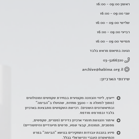
ראשון 09:00 - 16:00
שני 09:00 - 16:00
שלישי 09:00 - 16:00
רביעי 09:00 - 16:00
חמישי 09:00 - 16:00
הגעה בתיאום מראש בלבד
03-5266720
archive@habima.org.il
שירותי הארכיון:
ייעוץ, ליווי והכוונה מקצועית בבחירת טקסטים ומונולוגים
(מתוך למעלה מ – 3500 מחזות, שהועלו ב"הבימה"
ובתיאטרונים השונים). רכישת הטקסטים מתבצעת בארכיון
בלבד ובפורמט מודפס.
איתור והנגשת חומרי ארכיון נדירים
(
ספרים, טקסטים,
מסמכים, תמונות, קבצי שמע, סרטים תיעודיים והיסטוריים)
סיוע בהכנת עבודות ותחקירים בנושא "הבימה" בפרט
והתיאטרון העברי והישראלי בכלל
.