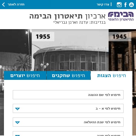
חזרה לאתר
צרו קשר
ארכיון
תיאטרון הבימה
בנדיבות: עדנה וארנן גבריאלי
חיפוש
הצגות
חיפוש
שחקנים
חיפוש
יוצרים
חיפוש לפי שם ההצגה
חיפוש לפי א - ב
חיפוש לפי א - ב
חיפוש לפי שנת ההעלאה
חיפוש לפי שנת ההעלאה
חיפוש לפי סוגה
חיפוש לפי סוגה