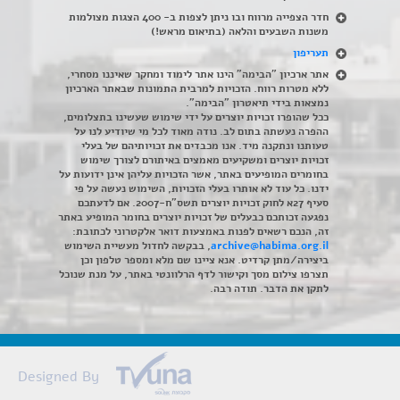
חדר הצפייה מרווח ובו ניתן לצפות ב- 400 הצגות מצולמות
משנות השבעים והלאה (בתיאום מראש!)
תעריפון
אתר ארכיון "הבימה" הינו אתר לימוד ומחקר שאיננו מסחרי,
ללא מטרות רווח. הזכויות למרבית התמונות שבאתר הארכיון
נמצאות בידי תיאטרון "הבימה".
ככל שהופרו זכויות יוצרים על ידי שימוש שעשינו בתצלומים,
ההפרה נעשתה בתום לב. נודה מאוד לכל מי שיודיע לנו על
טעותנו ונתקנה מיד. אנו מכבדים את זכויותיהם של בעלי
זכויות יוצרים ומשקיעים מאמצים באיתורם לצורך שימוש
בחומרים המופיעים באתר, אשר הזכויות עליהן אינן ידועות על
ידנו. כל עוד לא אותרו בעלי הזכויות, השימוש נעשה על פי
סעיף 27א לחוק זכויות יוצרים תשס"ח-2007. אם לדעתכם
נפגעה זכותכם כבעלים של זכויות יוצרים בחומר המופיע באתר
זה, הנכם רשאים לפנות באמצעות דואר אלקטרוני לכתובת:
archive@habima.org.il
, בבקשה לחדול מעשיית השימוש
ביצירה/מתן קרדיט. אנא ציינו שם מלא ומספר טלפון וכן
תצרפו צילום מסך וקישור לדף הרלוונטי באתר, על מנת שנוכל
לתקן את הדבר. תודה רבה.
Designed By