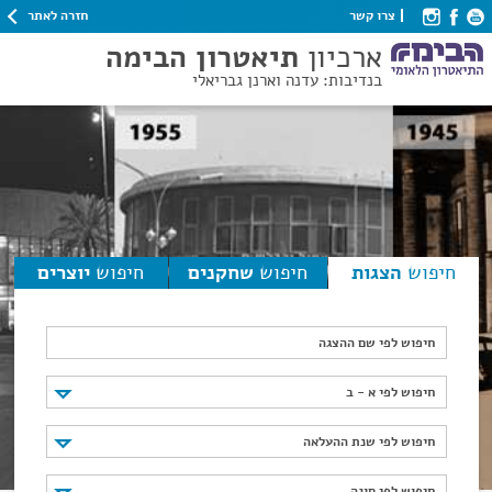
חזרה לאתר
צרו קשר
ארכיון
תיאטרון הבימה
בנדיבות: עדנה וארנן גבריאלי
חיפוש
הצגות
חיפוש
שחקנים
חיפוש
יוצרים
חיפוש לפי שם ההצגה
חיפוש לפי א - ב
חיפוש לפי א - ב
חיפוש לפי שנת ההעלאה
חיפוש לפי שנת ההעלאה
חיפוש לפי סוגה
חיפוש לפי סוגה