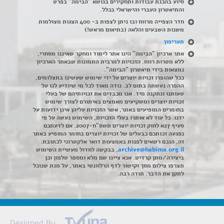
סיוע בהכנת עבודות ותחקירים בנושא "הבימה" בפרט
והתיאטרון העברי והישראלי בכלל
.
חדר הצפייה מרווח ובו ניתן לצפות ב- 400 הצגות מצולמות
משנות השבעים והלאה (בתיאום מראש!)
תעריפון
אתר ארכיון "הבימה" הינו אתר לימוד ומחקר שאיננו מסחרי,
ללא מטרות רווח. הזכויות למרבית התמונות שבאתר הארכיון
נמצאות בידי תיאטרון "הבימה".
ככל שהופרו זכויות יוצרים על ידי שימוש שעשינו בתצלומים,
ההפרה נעשתה בתום לב. נודה מאוד לכל מי שיודיע לנו על
טעותנו ונתקנה מיד. אנו מכבדים את זכויותיהם של בעלי
זכויות יוצרים ומשקיעים מאמצים באיתורם לצורך שימוש
בחומרים המופיעים באתר, אשר הזכויות עליהן אינן ידועות על
ידנו. כל עוד לא אותרו בעלי הזכויות, השימוש נעשה על פי
סעיף 27א לחוק זכויות יוצרים תשס"ח-2007. אם לדעתכם
נפגעה זכותכם כבעלים של זכויות יוצרים בחומר המופיע באתר
זה, הנכם רשאים לפנות באמצעות דואר אלקטרוני לכתובת:
archive@habima.org.il
, בבקשה לחדול מעשיית השימוש
ביצירה/מתן קרדיט. אנא ציינו שם מלא ומספר טלפון וכן
תצרפו צילום מסך וקישור לדף הרלוונטי באתר, על מנת שנוכל
לתקן את הדבר. תודה רבה.
Designed By