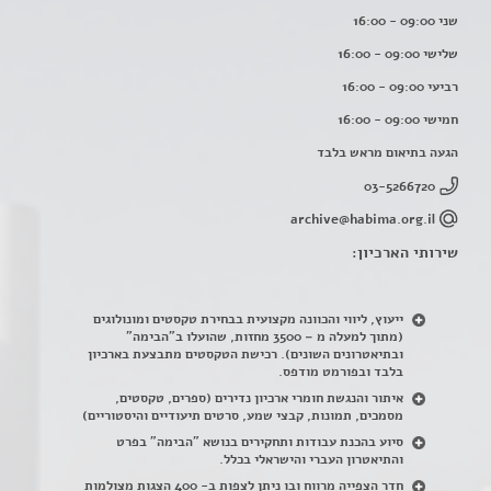
שני 09:00 - 16:00
שלישי 09:00 - 16:00
רביעי 09:00 - 16:00
חמישי 09:00 - 16:00
הגעה בתיאום מראש בלבד
03-5266720
archive@habima.org.il
שירותי הארכיון:
ייעוץ, ליווי והכוונה מקצועית בבחירת טקסטים ומונולוגים
(מתוך למעלה מ – 3500 מחזות, שהועלו ב"הבימה"
ובתיאטרונים השונים). רכישת הטקסטים מתבצעת בארכיון
בלבד ובפורמט מודפס.
איתור והנגשת חומרי ארכיון נדירים
(
ספרים, טקסטים,
מסמכים, תמונות, קבצי שמע, סרטים תיעודיים והיסטוריים)
סיוע בהכנת עבודות ותחקירים בנושא "הבימה" בפרט
והתיאטרון העברי והישראלי בכלל
.
חדר הצפייה מרווח ובו ניתן לצפות ב- 400 הצגות מצולמות