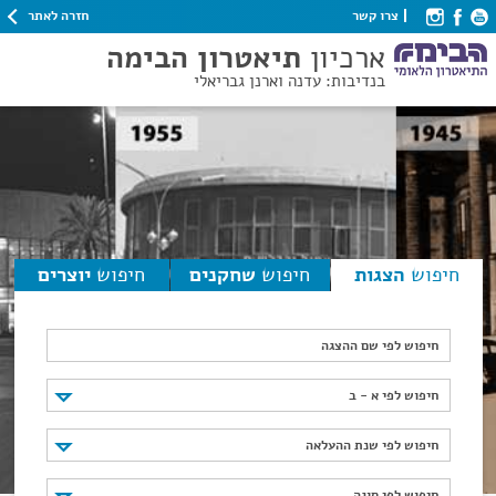
חזרה לאתר
צרו קשר
ארכיון
תיאטרון הבימה
בנדיבות: עדנה וארנן גבריאלי
חיפוש
הצגות
חיפוש
שחקנים
חיפוש
יוצרים
חיפוש לפי שם ההצגה
חיפוש לפי א - ב
חיפוש לפי א - ב
חיפוש לפי שנת ההעלאה
חיפוש לפי שנת ההעלאה
חיפוש לפי סוגה
חיפוש לפי סוגה