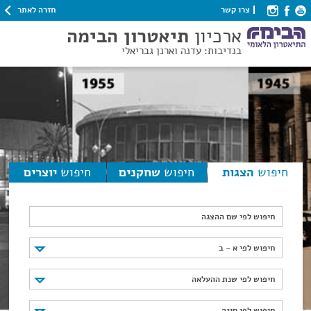
חזרה לאתר
צרו קשר
ארכיון
תיאטרון הבימה
בנדיבות: עדנה וארנן גבריאלי
חיפוש
הצגות
חיפוש
שחקנים
חיפוש
יוצרים
חיפוש לפי שם ההצגה
חיפוש לפי א - ב
חיפוש לפי א - ב
חיפוש לפי שנת ההעלאה
חיפוש לפי שנת ההעלאה
חיפוש לפי סוגה
חיפוש לפי סוגה