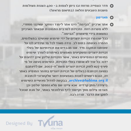
חדר הצפייה מרווח ובו ניתן לצפות ב- 400 הצגות מצולמות
משנות השבעים והלאה (בתיאום מראש!)
תעריפון
אתר ארכיון "הבימה" הינו אתר לימוד ומחקר שאיננו מסחרי,
ללא מטרות רווח. הזכויות למרבית התמונות שבאתר הארכיון
נמצאות בידי תיאטרון "הבימה".
ככל שהופרו זכויות יוצרים על ידי שימוש שעשינו בתצלומים,
ההפרה נעשתה בתום לב. נודה מאוד לכל מי שיודיע לנו על
טעותנו ונתקנה מיד. אנו מכבדים את זכויותיהם של בעלי
זכויות יוצרים ומשקיעים מאמצים באיתורם לצורך שימוש
בחומרים המופיעים באתר, אשר הזכויות עליהן אינן ידועות על
ידנו. כל עוד לא אותרו בעלי הזכויות, השימוש נעשה על פי
סעיף 27א לחוק זכויות יוצרים תשס"ח-2007. אם לדעתכם
נפגעה זכותכם כבעלים של זכויות יוצרים בחומר המופיע באתר
זה, הנכם רשאים לפנות באמצעות דואר אלקטרוני לכתובת:
archive@habima.org.il
, בבקשה לחדול מעשיית השימוש
ביצירה/מתן קרדיט. אנא ציינו שם מלא ומספר טלפון וכן
תצרפו צילום מסך וקישור לדף הרלוונטי באתר, על מנת שנוכל
לתקן את הדבר. תודה רבה.
Designed By