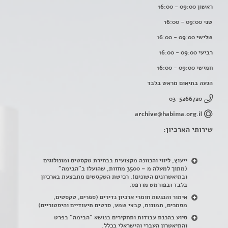
ראשון 09:00 - 16:00
שני 09:00 - 16:00
שלישי 09:00 - 16:00
רביעי 09:00 - 16:00
חמישי 09:00 - 16:00
הגעה בתיאום מראש בלבד
03-5266720
archive@habima.org.il
שירותי הארכיון:
ייעוץ, ליווי והכוונה מקצועית בבחירת טקסטים ומונולוגים
(מתוך למעלה מ – 3500 מחזות, שהועלו ב"הבימה"
ובתיאטרונים השונים). רכישת הטקסטים מתבצעת בארכיון
בלבד ובפורמט מודפס.
איתור והנגשת חומרי ארכיון נדירים
(
ספרים, טקסטים,
מסמכים, תמונות, קבצי שמע, סרטים תיעודיים והיסטוריים)
סיוע בהכנת עבודות ותחקירים בנושא "הבימה" בפרט
והתיאטרון העברי והישראלי בכלל
.