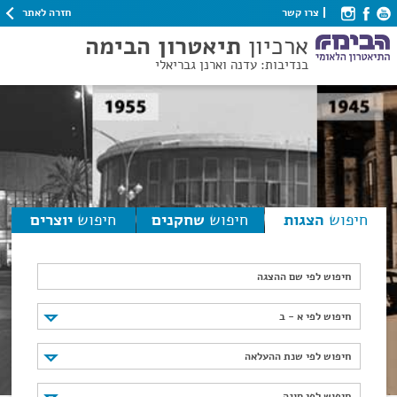
חזרה לאתר
צרו קשר
ארכיון
תיאטרון הבימה
בנדיבות: עדנה וארנן גבריאלי
חיפוש
הצגות
חיפוש
שחקנים
חיפוש
יוצרים
חיפוש לפי שם ההצגה
חיפוש לפי א - ב
חיפוש לפי א - ב
חיפוש לפי שנת ההעלאה
חיפוש לפי שנת ההעלאה
חיפוש לפי סוגה
חיפוש לפי סוגה