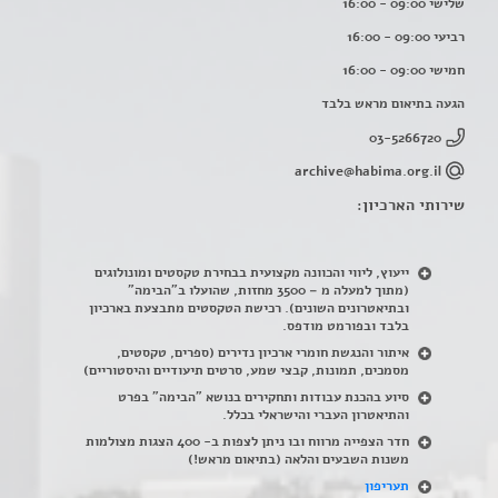
שלישי 09:00 - 16:00
רביעי 09:00 - 16:00
חמישי 09:00 - 16:00
הגעה בתיאום מראש בלבד
03-5266720
archive@habima.org.il
שירותי הארכיון:
ייעוץ, ליווי והכוונה מקצועית בבחירת טקסטים ומונולוגים
(מתוך למעלה מ – 3500 מחזות, שהועלו ב"הבימה"
ובתיאטרונים השונים). רכישת הטקסטים מתבצעת בארכיון
בלבד ובפורמט מודפס.
איתור והנגשת חומרי ארכיון נדירים
(
ספרים, טקסטים,
מסמכים, תמונות, קבצי שמע, סרטים תיעודיים והיסטוריים)
סיוע בהכנת עבודות ותחקירים בנושא "הבימה" בפרט
והתיאטרון העברי והישראלי בכלל
.
חדר הצפייה מרווח ובו ניתן לצפות ב- 400 הצגות מצולמות
משנות השבעים והלאה (בתיאום מראש!)
תעריפון