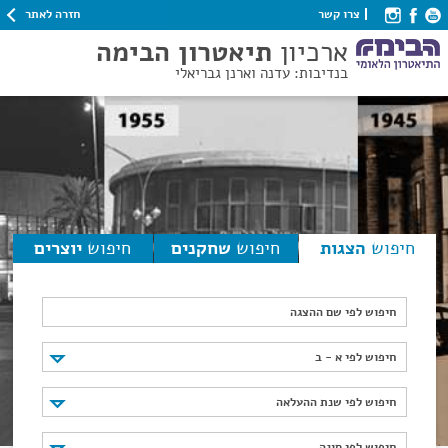
חזרה לאתר
צרו קשר
ארכיון
תיאטרון הבימה
בנדיבות: עדנה וארנן גבריאלי
חיפוש
הצגות
חיפוש
שחקנים
חיפוש
יוצרים
חיפוש לפי שם ההצגה
חיפוש לפי א - ב
חיפוש לפי א - ב
חיפוש לפי שנת ההעלאה
חיפוש לפי שנת ההעלאה
חיפוש לפי סוגה
חיפוש לפי סוגה