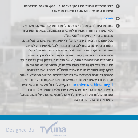
חדר הצפייה מרווח ובו ניתן לצפות ב- 400 הצגות מצולמות
משנות השבעים והלאה (בתיאום מראש!)
תעריפון
אתר ארכיון "הבימה" הינו אתר לימוד ומחקר שאיננו מסחרי,
ללא מטרות רווח. הזכויות למרבית התמונות שבאתר הארכיון
נמצאות בידי תיאטרון "הבימה".
ככל שהופרו זכויות יוצרים על ידי שימוש שעשינו בתצלומים,
ההפרה נעשתה בתום לב. נודה מאוד לכל מי שיודיע לנו על
טעותנו ונתקנה מיד. אנו מכבדים את זכויותיהם של בעלי
זכויות יוצרים ומשקיעים מאמצים באיתורם לצורך שימוש
בחומרים המופיעים באתר, אשר הזכויות עליהן אינן ידועות על
ידנו. כל עוד לא אותרו בעלי הזכויות, השימוש נעשה על פי
סעיף 27א לחוק זכויות יוצרים תשס"ח-2007. אם לדעתכם
נפגעה זכותכם כבעלים של זכויות יוצרים בחומר המופיע באתר
זה, הנכם רשאים לפנות באמצעות דואר אלקטרוני לכתובת:
archive@habima.org.il
, בבקשה לחדול מעשיית השימוש
ביצירה/מתן קרדיט. אנא ציינו שם מלא ומספר טלפון וכן
תצרפו צילום מסך וקישור לדף הרלוונטי באתר, על מנת שנוכל
לתקן את הדבר. תודה רבה.
Designed By