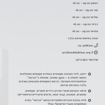
ראשון 09:00 - 16:00
שני 09:00 - 16:00
שלישי 09:00 - 16:00
רביעי 09:00 - 16:00
חמישי 09:00 - 16:00
הגעה בתיאום מראש בלבד
03-5266720
archive@habima.org.il
שירותי הארכיון:
ייעוץ, ליווי והכוונה מקצועית בבחירת טקסטים ומונולוגים
(מתוך למעלה מ – 3500 מחזות, שהועלו ב"הבימה"
ובתיאטרונים השונים). רכישת הטקסטים מתבצעת בארכיון
בלבד ובפורמט מודפס.
איתור והנגשת חומרי ארכיון נדירים
(
ספרים, טקסטים,
מסמכים, תמונות, קבצי שמע, סרטים תיעודיים והיסטוריים)
סיוע בהכנת עבודות ותחקירים בנושא "הבימה" בפרט
והתיאטרון העברי והישראלי בכלל
.