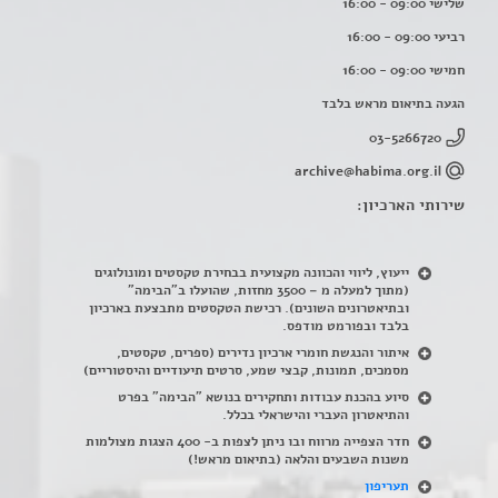
שלישי 09:00 - 16:00
רביעי 09:00 - 16:00
חמישי 09:00 - 16:00
הגעה בתיאום מראש בלבד
03-5266720
archive@habima.org.il
שירותי הארכיון:
ייעוץ, ליווי והכוונה מקצועית בבחירת טקסטים ומונולוגים
(מתוך למעלה מ – 3500 מחזות, שהועלו ב"הבימה"
ובתיאטרונים השונים). רכישת הטקסטים מתבצעת בארכיון
בלבד ובפורמט מודפס.
איתור והנגשת חומרי ארכיון נדירים
(
ספרים, טקסטים,
מסמכים, תמונות, קבצי שמע, סרטים תיעודיים והיסטוריים)
סיוע בהכנת עבודות ותחקירים בנושא "הבימה" בפרט
והתיאטרון העברי והישראלי בכלל
.
חדר הצפייה מרווח ובו ניתן לצפות ב- 400 הצגות מצולמות
משנות השבעים והלאה (בתיאום מראש!)
תעריפון