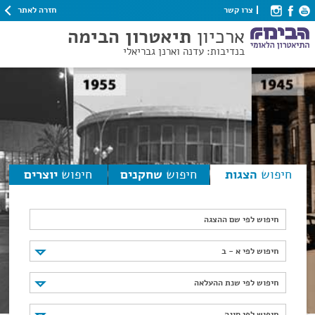
חזרה לאתר
צרו קשר
ארכיון
תיאטרון הבימה
בנדיבות: עדנה וארנן גבריאלי
חיפוש
הצגות
חיפוש
שחקנים
חיפוש
יוצרים
חיפוש לפי שם ההצגה
חיפוש לפי א - ב
חיפוש לפי א - ב
חיפוש לפי שנת ההעלאה
חיפוש לפי שנת ההעלאה
חיפוש לפי סוגה
חיפוש לפי סוגה