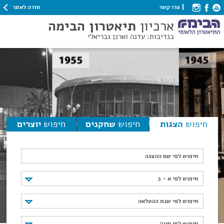
חזרה לאתר
צרו קשר
ארכיון
תיאטרון הבימה
בנדיבות: עדנה וארנן גבריאלי
חיפוש
הצגות
חיפוש
שחקנים
חיפוש
יוצרים
חיפוש לפי שם ההצגה
חיפוש לפי א - ב
חיפוש לפי א - ב
חיפוש לפי שנת ההעלאה
חיפוש לפי שנת ההעלאה
חיפוש לפי סוגה
חיפוש לפי סוגה