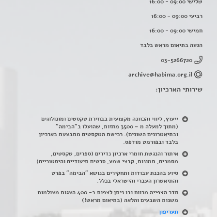
שלישי 09:00 - 16:00
רביעי 09:00 - 16:00
חמישי 09:00 - 16:00
הגעה בתיאום מראש בלבד
03-5266720
archive@habima.org.il
שירותי הארכיון:
ייעוץ, ליווי והכוונה מקצועית בבחירת טקסטים ומונולוגים
(מתוך למעלה מ – 3500 מחזות, שהועלו ב"הבימה"
ובתיאטרונים השונים). רכישת הטקסטים מתבצעת בארכיון
בלבד ובפורמט מודפס.
איתור והנגשת חומרי ארכיון נדירים
(
ספרים, טקסטים,
מסמכים, תמונות, קבצי שמע, סרטים תיעודיים והיסטוריים)
סיוע בהכנת עבודות ותחקירים בנושא "הבימה" בפרט
והתיאטרון העברי והישראלי בכלל
.
חדר הצפייה מרווח ובו ניתן לצפות ב- 400 הצגות מצולמות
משנות השבעים והלאה (בתיאום מראש!)
תעריפון