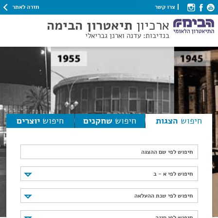
חזרה לאתר
צרו קשר
ארכיון
תיאטרון הבימה
בנדיבות: עדנה וארנן גבריאלי
חיפוש
הצגות
חיפוש
שחקנים
חיפוש
יוצרים
חיפוש לפי שם ההצגה
חיפוש לפי א - ב
חיפוש לפי א - ב
חיפוש לפי שנת ההעלאה
חיפוש לפי שנת ההעלאה
חיפוש לפי סוגה
חיפוש לפי סוגה