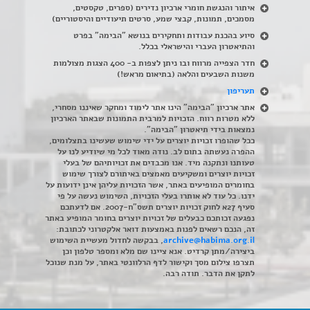
איתור והנגשת חומרי ארכיון נדירים
(
ספרים, טקסטים,
מסמכים, תמונות, קבצי שמע, סרטים תיעודיים והיסטוריים)
סיוע בהכנת עבודות ותחקירים בנושא "הבימה" בפרט
והתיאטרון העברי והישראלי בכלל
.
חדר הצפייה מרווח ובו ניתן לצפות ב- 400 הצגות מצולמות
משנות השבעים והלאה (בתיאום מראש!)
תעריפון
אתר ארכיון "הבימה" הינו אתר לימוד ומחקר שאיננו מסחרי,
ללא מטרות רווח. הזכויות למרבית התמונות שבאתר הארכיון
נמצאות בידי תיאטרון "הבימה".
ככל שהופרו זכויות יוצרים על ידי שימוש שעשינו בתצלומים,
ההפרה נעשתה בתום לב. נודה מאוד לכל מי שיודיע לנו על
טעותנו ונתקנה מיד. אנו מכבדים את זכויותיהם של בעלי
זכויות יוצרים ומשקיעים מאמצים באיתורם לצורך שימוש
בחומרים המופיעים באתר, אשר הזכויות עליהן אינן ידועות על
ידנו. כל עוד לא אותרו בעלי הזכויות, השימוש נעשה על פי
סעיף 27א לחוק זכויות יוצרים תשס"ח-2007. אם לדעתכם
נפגעה זכותכם כבעלים של זכויות יוצרים בחומר המופיע באתר
זה, הנכם רשאים לפנות באמצעות דואר אלקטרוני לכתובת:
archive@habima.org.il
, בבקשה לחדול מעשיית השימוש
ביצירה/מתן קרדיט. אנא ציינו שם מלא ומספר טלפון וכן
תצרפו צילום מסך וקישור לדף הרלוונטי באתר, על מנת שנוכל
לתקן את הדבר. תודה רבה.