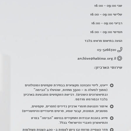
שני 09:00 - 16:00
שלישי 09:00 - 16:00
רביעי 09:00 - 16:00
חמישי 09:00 - 16:00
הגעה בתיאום מראש בלבד
03-5266720
archive@habima.org.il
שירותי הארכיון:
ייעוץ, ליווי והכוונה מקצועית בבחירת טקסטים ומונולוגים
(מתוך למעלה מ – 3500 מחזות, שהועלו ב"הבימה"
ובתיאטרונים השונים). רכישת הטקסטים מתבצעת בארכיון
בלבד ובפורמט מודפס.
איתור והנגשת חומרי ארכיון נדירים
(
ספרים, טקסטים,
מסמכים, תמונות, קבצי שמע, סרטים תיעודיים והיסטוריים)
סיוע בהכנת עבודות ותחקירים בנושא "הבימה" בפרט
והתיאטרון העברי והישראלי בכלל
.
חדר הצפייה מרווח ובו ניתן לצפות ב- 400 הצגות מצולמות