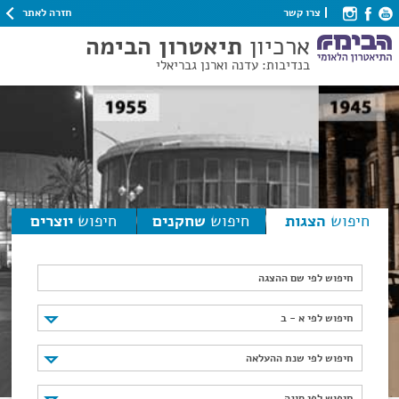
חזרה לאתר
צרו קשר
ארכיון
תיאטרון הבימה
בנדיבות: עדנה וארנן גבריאלי
חיפוש
הצגות
חיפוש
שחקנים
חיפוש
יוצרים
חיפוש לפי שם ההצגה
חיפוש לפי א - ב
חיפוש לפי א - ב
חיפוש לפי שנת ההעלאה
חיפוש לפי שנת ההעלאה
חיפוש לפי סוגה
חיפוש לפי סוגה