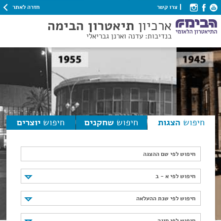
חזרה לאתר
צרו קשר
ארכיון
תיאטרון הבימה
בנדיבות: עדנה וארנן גבריאלי
חיפוש
הצגות
חיפוש
שחקנים
חיפוש
יוצרים
חיפוש לפי שם ההצגה
חיפוש לפי א - ב
חיפוש לפי א - ב
חיפוש לפי שנת ההעלאה
חיפוש לפי שנת ההעלאה
חיפוש לפי סוגה
חיפוש לפי סוגה