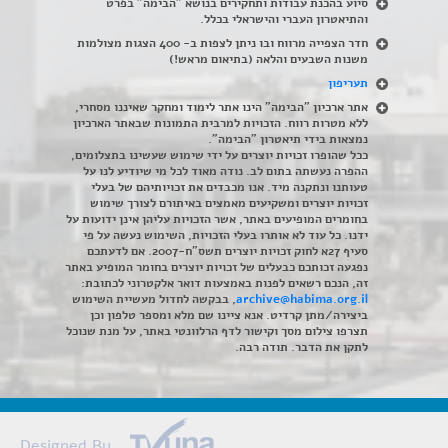
סיוע בהכנת עבודות ותחקירים בנושא "הבימה" בפרט
והתיאטרון העברי והישראלי בכלל
.
חדר הצפייה מרווח ובו ניתן לצפות ב- 400 הצגות מצולמות
משנות השבעים והלאה (בתיאום מראש!)
תעריפון
אתר ארכיון "הבימה" הינו אתר לימוד ומחקר שאיננו מסחרי,
ללא מטרות רווח. הזכויות למרבית התמונות שבאתר הארכיון
נמצאות בידי תיאטרון "הבימה".
ככל שהופרו זכויות יוצרים על ידי שימוש שעשינו בתצלומים,
ההפרה נעשתה בתום לב. נודה מאוד לכל מי שיודיע לנו על
טעותנו ונתקנה מיד. אנו מכבדים את זכויותיהם של בעלי
זכויות יוצרים ומשקיעים מאמצים באיתורם לצורך שימוש
בחומרים המופיעים באתר, אשר הזכויות עליהן אינן ידועות על
ידנו. כל עוד לא אותרו בעלי הזכויות, השימוש נעשה על פי
סעיף 27א לחוק זכויות יוצרים תשס"ח-2007. אם לדעתכם
נפגעה זכותכם כבעלים של זכויות יוצרים בחומר המופיע באתר
זה, הנכם רשאים לפנות באמצעות דואר אלקטרוני לכתובת:
archive@habima.org.il
, בבקשה לחדול מעשיית השימוש
ביצירה/מתן קרדיט. אנא ציינו שם מלא ומספר טלפון וכן
תצרפו צילום מסך וקישור לדף הרלוונטי באתר, על מנת שנוכל
לתקן את הדבר. תודה רבה.
Designed By