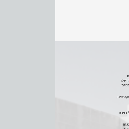
ם
3 מחזות, שהועלו
טים
קסטים,
 בפרט
 ניתן לצפות ב- 400 הצגות