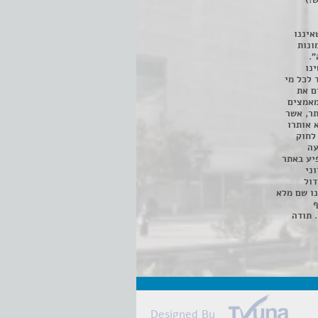
!)
איננו
ונות
".
נו
 לכל מי
ם את
מאמצים
תר, אשר
א אותרו
ת, השימוש נעשה על פי סעיף 27א לחוק
נפגעה
יע באתר
ני
דול
ו שם מלא
ף
 תודה
Designed By