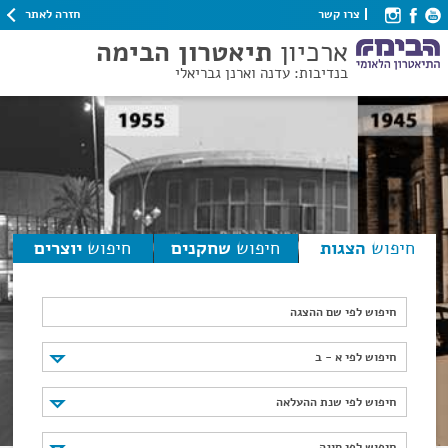
חזרה לאתר
צרו קשר
ארכיון
תיאטרון הבימה
בנדיבות: עדנה וארנן גבריאלי
חיפוש
הצגות
חיפוש
שחקנים
חיפוש
יוצרים
חיפוש לפי שם ההצגה
חיפוש לפי א - ב
חיפוש לפי א - ב
חיפוש לפי שנת ההעלאה
חיפוש לפי שנת ההעלאה
חיפוש לפי סוגה
חיפוש לפי סוגה