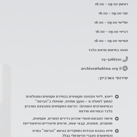
ראשון 09:00 - 16:00
שני 09:00 - 16:00
שלישי 09:00 - 16:00
רביעי 09:00 - 16:00
חמישי 09:00 - 16:00
הגעה בתיאום מראש בלבד
03-5266720
archive@habima.org.il
שירותי הארכיון:
ייעוץ, ליווי והכוונה מקצועית בבחירת טקסטים ומונולוגים
(מתוך למעלה מ – 3500 מחזות, שהועלו ב"הבימה"
ובתיאטרונים השונים). רכישת הטקסטים מתבצעת בארכיון
בלבד ובפורמט מודפס.
איתור והנגשת חומרי ארכיון נדירים
(
ספרים, טקסטים,
מסמכים, תמונות, קבצי שמע, סרטים תיעודיים והיסטוריים)
סיוע בהכנת עבודות ותחקירים בנושא "הבימה" בפרט
והתיאטרון העברי והישראלי בכלל
.