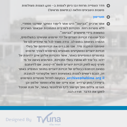
חדר הצפייה מרווח ובו ניתן לצפות ב- 400 הצגות מצולמות
משנות השבעים והלאה (בתיאום מראש!)
תעריפון
אתר ארכיון "הבימה" הינו אתר לימוד ומחקר שאיננו מסחרי,
ללא מטרות רווח. הזכויות למרבית התמונות שבאתר הארכיון
נמצאות בידי תיאטרון "הבימה".
ככל שהופרו זכויות יוצרים על ידי שימוש שעשינו בתצלומים,
ההפרה נעשתה בתום לב. נודה מאוד לכל מי שיודיע לנו על
טעותנו ונתקנה מיד. אנו מכבדים את זכויותיהם של בעלי
זכויות יוצרים ומשקיעים מאמצים באיתורם לצורך שימוש
בחומרים המופיעים באתר, אשר הזכויות עליהן אינן ידועות על
ידנו. כל עוד לא אותרו בעלי הזכויות, השימוש נעשה על פי
סעיף 27א לחוק זכויות יוצרים תשס"ח-2007. אם לדעתכם
נפגעה זכותכם כבעלים של זכויות יוצרים בחומר המופיע באתר
זה, הנכם רשאים לפנות באמצעות דואר אלקטרוני לכתובת:
archive@habima.org.il
, בבקשה לחדול מעשיית השימוש
ביצירה/מתן קרדיט. אנא ציינו שם מלא ומספר טלפון וכן
תצרפו צילום מסך וקישור לדף הרלוונטי באתר, על מנת שנוכל
לתקן את הדבר. תודה רבה.
Designed By