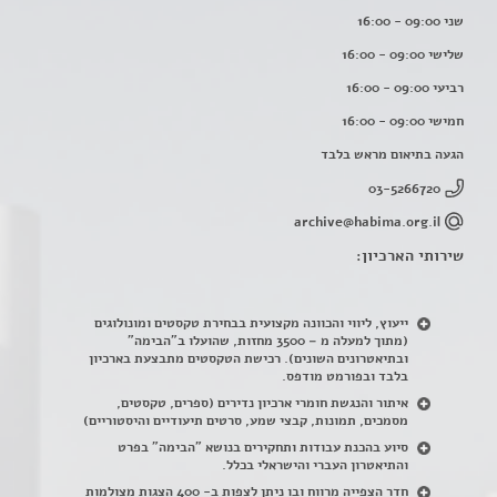
שני 09:00 - 16:00
שלישי 09:00 - 16:00
רביעי 09:00 - 16:00
חמישי 09:00 - 16:00
הגעה בתיאום מראש בלבד
03-5266720
archive@habima.org.il
שירותי הארכיון:
ייעוץ, ליווי והכוונה מקצועית בבחירת טקסטים ומונולוגים
(מתוך למעלה מ – 3500 מחזות, שהועלו ב"הבימה"
ובתיאטרונים השונים). רכישת הטקסטים מתבצעת בארכיון
בלבד ובפורמט מודפס.
איתור והנגשת חומרי ארכיון נדירים
(
ספרים, טקסטים,
מסמכים, תמונות, קבצי שמע, סרטים תיעודיים והיסטוריים)
סיוע בהכנת עבודות ותחקירים בנושא "הבימה" בפרט
והתיאטרון העברי והישראלי בכלל
.
חדר הצפייה מרווח ובו ניתן לצפות ב- 400 הצגות מצולמות