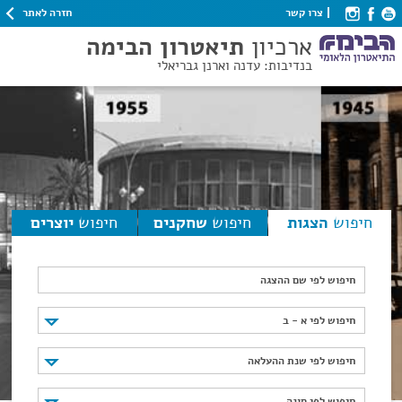
חזרה לאתר
צרו קשר
ארכיון
תיאטרון הבימה
בנדיבות: עדנה וארנן גבריאלי
חיפוש
הצגות
חיפוש
שחקנים
חיפוש
יוצרים
חיפוש לפי שם ההצגה
חיפוש לפי א - ב
חיפוש לפי א - ב
חיפוש לפי שנת ההעלאה
חיפוש לפי שנת ההעלאה
חיפוש לפי סוגה
חיפוש לפי סוגה