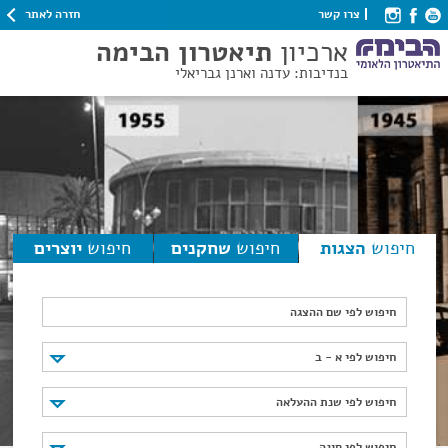
חזרה לאתר
צרו קשר
ארכיון
תיאטרון הבימה
בנדיבות: עדנה וארנן גבריאלי
חיפוש
הצגות
חיפוש
שחקנים
חיפוש
יוצרים
חיפוש לפי שם ההצגה
חיפוש לפי א - ב
חיפוש לפי א - ב
חיפוש לפי שנת ההעלאה
חיפוש לפי שנת ההעלאה
חיפוש לפי סוגה
חיפוש לפי סוגה