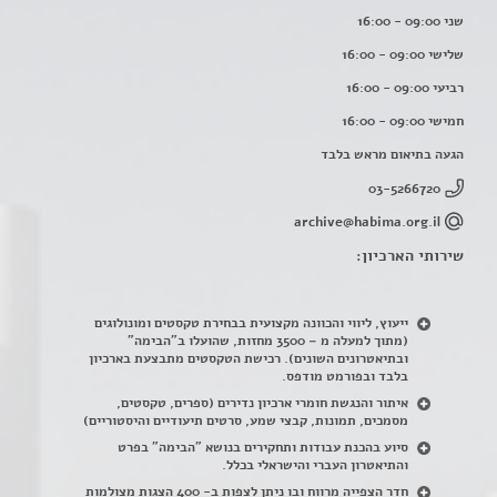
שני 09:00 - 16:00
שלישי 09:00 - 16:00
רביעי 09:00 - 16:00
חמישי 09:00 - 16:00
הגעה בתיאום מראש בלבד
03-5266720
archive@habima.org.il
שירותי הארכיון:
ייעוץ, ליווי והכוונה מקצועית בבחירת טקסטים ומונולוגים
(מתוך למעלה מ – 3500 מחזות, שהועלו ב"הבימה"
ובתיאטרונים השונים). רכישת הטקסטים מתבצעת בארכיון
בלבד ובפורמט מודפס.
איתור והנגשת חומרי ארכיון נדירים
(
ספרים, טקסטים,
מסמכים, תמונות, קבצי שמע, סרטים תיעודיים והיסטוריים)
סיוע בהכנת עבודות ותחקירים בנושא "הבימה" בפרט
והתיאטרון העברי והישראלי בכלל
.
חדר הצפייה מרווח ובו ניתן לצפות ב- 400 הצגות מצולמות