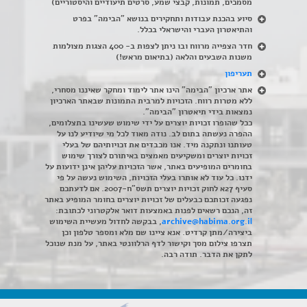
מסמכים, תמונות, קבצי שמע, סרטים תיעודיים והיסטוריים)
סיוע בהכנת עבודות ותחקירים בנושא "הבימה" בפרט
והתיאטרון העברי והישראלי בכלל
.
חדר הצפייה מרווח ובו ניתן לצפות ב- 400 הצגות מצולמות
משנות השבעים והלאה (בתיאום מראש!)
תעריפון
אתר ארכיון "הבימה" הינו אתר לימוד ומחקר שאיננו מסחרי,
ללא מטרות רווח. הזכויות למרבית התמונות שבאתר הארכיון
נמצאות בידי תיאטרון "הבימה".
ככל שהופרו זכויות יוצרים על ידי שימוש שעשינו בתצלומים,
ההפרה נעשתה בתום לב. נודה מאוד לכל מי שיודיע לנו על
טעותנו ונתקנה מיד. אנו מכבדים את זכויותיהם של בעלי
זכויות יוצרים ומשקיעים מאמצים באיתורם לצורך שימוש
בחומרים המופיעים באתר, אשר הזכויות עליהן אינן ידועות על
ידנו. כל עוד לא אותרו בעלי הזכויות, השימוש נעשה על פי
סעיף 27א לחוק זכויות יוצרים תשס"ח-2007. אם לדעתכם
נפגעה זכותכם כבעלים של זכויות יוצרים בחומר המופיע באתר
זה, הנכם רשאים לפנות באמצעות דואר אלקטרוני לכתובת:
archive@habima.org.il
, בבקשה לחדול מעשיית השימוש
ביצירה/מתן קרדיט. אנא ציינו שם מלא ומספר טלפון וכן
תצרפו צילום מסך וקישור לדף הרלוונטי באתר, על מנת שנוכל
לתקן את הדבר. תודה רבה.