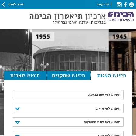
חזרה לאתר
צרו קשר
ארכיון
תיאטרון הבימה
בנדיבות: עדנה וארנן גבריאלי
חיפוש
הצגות
חיפוש
שחקנים
חיפוש
יוצרים
חיפוש לפי שם ההצגה
חיפוש לפי א - ב
חיפוש לפי א - ב
חיפוש לפי שנת ההעלאה
חיפוש לפי שנת ההעלאה
חיפוש לפי סוגה
חיפוש לפי סוגה