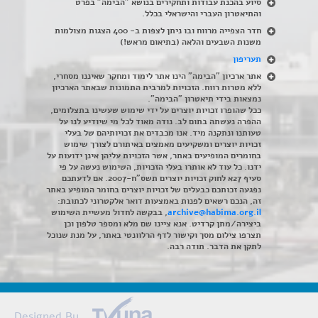
סיוע בהכנת עבודות ותחקירים בנושא "הבימה" בפרט
והתיאטרון העברי והישראלי בכלל
.
חדר הצפייה מרווח ובו ניתן לצפות ב- 400 הצגות מצולמות
משנות השבעים והלאה (בתיאום מראש!)
תעריפון
אתר ארכיון "הבימה" הינו אתר לימוד ומחקר שאיננו מסחרי,
ללא מטרות רווח. הזכויות למרבית התמונות שבאתר הארכיון
נמצאות בידי תיאטרון "הבימה".
ככל שהופרו זכויות יוצרים על ידי שימוש שעשינו בתצלומים,
ההפרה נעשתה בתום לב. נודה מאוד לכל מי שיודיע לנו על
טעותנו ונתקנה מיד. אנו מכבדים את זכויותיהם של בעלי
זכויות יוצרים ומשקיעים מאמצים באיתורם לצורך שימוש
בחומרים המופיעים באתר, אשר הזכויות עליהן אינן ידועות על
ידנו. כל עוד לא אותרו בעלי הזכויות, השימוש נעשה על פי
סעיף 27א לחוק זכויות יוצרים תשס"ח-2007. אם לדעתכם
נפגעה זכותכם כבעלים של זכויות יוצרים בחומר המופיע באתר
זה, הנכם רשאים לפנות באמצעות דואר אלקטרוני לכתובת:
archive@habima.org.il
, בבקשה לחדול מעשיית השימוש
ביצירה/מתן קרדיט. אנא ציינו שם מלא ומספר טלפון וכן
תצרפו צילום מסך וקישור לדף הרלוונטי באתר, על מנת שנוכל
לתקן את הדבר. תודה רבה.
Designed By