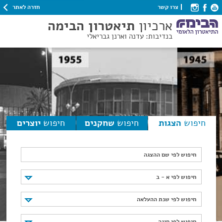
חזרה לאתר
צרו קשר
ארכיון
תיאטרון הבימה
בנדיבות: עדנה וארנן גבריאלי
חיפוש
הצגות
חיפוש
שחקנים
חיפוש
יוצרים
חיפוש לפי שם ההצגה
חיפוש לפי א - ב
חיפוש לפי א - ב
חיפוש לפי שנת ההעלאה
חיפוש לפי שנת ההעלאה
חיפוש לפי סוגה
חיפוש לפי סוגה