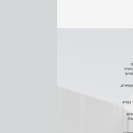
ם
3 מחזות, שהועלו
טים
קסטים,
 בפרט
 ניתן לצפות ב- 400 הצגות
!)