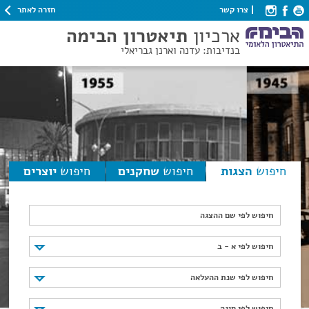
חזרה לאתר
צרו קשר
ארכיון
תיאטרון הבימה
בנדיבות: עדנה וארנן גבריאלי
חיפוש
הצגות
חיפוש
שחקנים
חיפוש
יוצרים
חיפוש לפי שם ההצגה
חיפוש לפי א - ב
חיפוש לפי א - ב
חיפוש לפי שנת ההעלאה
חיפוש לפי שנת ההעלאה
חיפוש לפי סוגה
חיפוש לפי סוגה