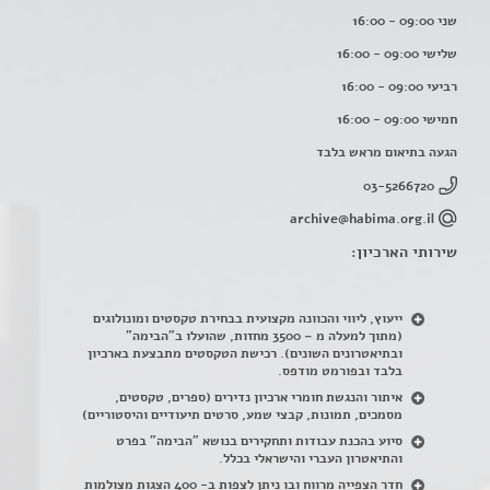
שני 09:00 - 16:00
שלישי 09:00 - 16:00
רביעי 09:00 - 16:00
חמישי 09:00 - 16:00
הגעה בתיאום מראש בלבד
03-5266720
archive@habima.org.il
שירותי הארכיון:
ייעוץ, ליווי והכוונה מקצועית בבחירת טקסטים ומונולוגים
(מתוך למעלה מ – 3500 מחזות, שהועלו ב"הבימה"
ובתיאטרונים השונים). רכישת הטקסטים מתבצעת בארכיון
בלבד ובפורמט מודפס.
איתור והנגשת חומרי ארכיון נדירים
(
ספרים, טקסטים,
מסמכים, תמונות, קבצי שמע, סרטים תיעודיים והיסטוריים)
סיוע בהכנת עבודות ותחקירים בנושא "הבימה" בפרט
והתיאטרון העברי והישראלי בכלל
.
חדר הצפייה מרווח ובו ניתן לצפות ב- 400 הצגות מצולמות