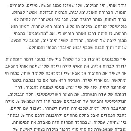
גידל אותי, היו המילים, אלו שאזלו ממנו עכשיו. מילים, סיפורים,
הומור. הבריחה האולטימטיבית, הנחמה הגדולה. אפשר לצחוק,
צריך לצחוק, מותר להגיד הכל, הכי כיף ומשחרר זה להיות לא
פוליטיקלי קורקט. מילים הן פלא, הומור הוא שחרור, דמיון הוא
תרופה. זו היתה דרכו ואותה הוריש לי. את "מרציפנים" כתבתי
מתוך ליבה של האימה, החרדה, קשיי היום יום, הכאב על המעט
שנותר ותוך הבנה שתכף יבוא האובדן הסופי והמוחלט.
איך מתכוננים לאובדן כל כך קשה? ביקשתי בתוכי דרמה דומסטית
גדולה לברוח אליה, את האלף לילה ולילה שלי שייקח אותי מהכאב
אך ישאיר את החיבור אל אבא שלי ולמלאכה שלימד אותי, פתוח חי
ומתקשר, גם אחרי שילך. הגרסה הראשונה אם כך נכתבה בשנה
האחרונה לחייו, סוג של שיר ערש פנימי שמנסה להנכיח, דרך
דמותה של עדה הנאחזת, את הצער האולטימטיבי, חסר הגבולות,
הנרקיסיסטי והבוטה על האובדנים שכבר קרו וזה שממשמש. מולה
התייצבה רחל, דמות שלכאורה יודעת לשחרר, לעבוד עם הקיים,
לקבל הפסדים ואבל כחלק מהחיים ולהיבנות דרכם מחדש. ובתווך
בין שתיהן, עמליה, שבמהלך המחזה הזה מאבדת את תמימותה,
עובדה שמאפשרת לה סוף סוף להפוך מילדה נצחית לאישה של