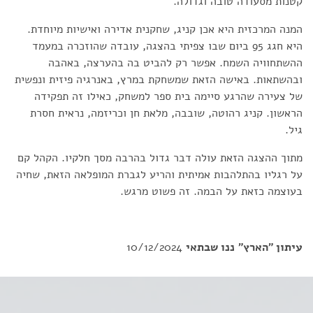
קטנות מסעודה טובה וגדולה.
המנה המרכזית היא אכן קניג, שחקנית אדירה ואישיות מיוחדת.
היא חגג 95 ביום שבו צפיתי בהצגה, עובדה שהוזכרה במעמד
ההשתחוויה השמח. אפשר רק להביט בה בהערצה, באהבה
ובהשתאות. באישה הזאת שמשחקת במרץ, באנרגיה פיזית ונפשית
של צעירה שהרגע סיימה בית ספר למשחק, כאילו זה תפקידה
הראשון. קניג רהוטה, שובבה, מלאת חן וכריזמה, נראית חסרת
גיל.
מתוך ההצגה הזאת עולה דבר גדול בהרבה מסך חלקיו. הקהל קם
על רגליו בהתלהבות אמיתית והריע לגברת המופלאה הזאת, שחיה
בעוצמה כזאת על הבמה. זה פשוט מרגש.
עיתון "הארץ"
ננו שבתאי
10/12/2024