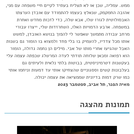
ממש. עמליה, שכן או לא תצליח בעתיד לקיים חיי משפחה עם מני,
אהובה החמקמק, שנאלץ בעצמו להתמודד עם אובדן הערצתו
האבסולוטית לגורו שלו, אבא שלה, כדי לזכות מחדש ואחרת
במשפחה. ארבע הדמויות האלו, השחרזדות שלי, ייצרו עבורי
מרחב עבודה מתמשך שאפשר לי להפוך בנושא האובדן, למשש
אותו מכל צדדיו, להעמיק בו בלי פחד ולמצוא בו הומור גם בשנות
האבל שהגיעו אחרי מותו של אבי. מילים הן נחמה גדולה, הומור
הוא רפואה ומכאן שלוחה תודתי לעדה המרשלג שכפתה עצמה עלי
בעקשנות דטרמיניסטית, בבוטות בלתי נלאית ולעיתים גם
בעלבונות קשים וססגוניים שהצחיקו אותי עד דמעות וניחמו אותי
כמו שרק דמות בדיונית שממציאה את עצמה יכולה.
מאיה הפנר, תל אביב, ספטמבר 2023
תמונות מהצגה