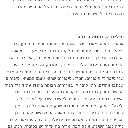
שתי הדיוות יוצאות לקרב אכזרי על זכרו של המת, שבמהלכו
מתעוררים כל השדים מן העבר.
מילים הן נחמה גדולה.
אבא שלי אהב מאוד לספר סיפורים. בהיותו סופר וקולנוען זכה
במהלך חייו לספר את סיפוריו לקהל הרחב, אבל מעבר למלאכת
הקולנוע הכל כך מורכבת היו גם ה"סתם סיפורים", אלו שליוו את
היומיום ואת הילדות שלי. בדיעבד, וממרחק השנים, אני יודעת
שזיכרונותיי היקרים והחשובים ביותר סובבים סביב סיפורים. אבא
שלי סיפר לי סיפורים, תמיד, סיפורים שהוא עצמו המציא, סיפורים
שכתבו אחרים, הוא סיפר לי בארוחות הבוקר בעודו עומד ליד תנור
הבישול ומכין לי חביתה, והקריא לי בתענוג גדול ספרים לפני
השינה. במיוחד אהבתי כשסיפר לי שוב ושוב על "אלף לילה
ולילה", בעיקר את סיפור המסגרת שהקסים אותי כל כך – איך
שחרזדה דוחה בערמומיות את הוצאתה הממשמשת להורג דרך
הסיפורים המרתקים שהיא מספרת לבעלה, המלך שאהריאר, לילה
לילה לפני השינה. איזה דבר. איזה כח אדיר יש בסיפור, הנה, גם