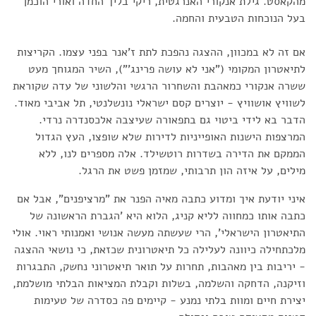
מהקאסט. גילת אנקורי האנרגטית, ריקי בליך החדה ואורי הוכמן
בעל הנוכחות הטבעית והחמה.
אם זה לא במכוון, ההצגה נהפכת לתת ז'אנר בפני עצמו. הקריצות
לתיאטרון המקומי ("אני לא עושה פרינג'"), השיר המגוחך מעט
ששרה אנקורי כמאהבת והשחרור הרגשי והלשוני של עדה שקוראת
לשוויץ אושוויץ - יוצרים קסם ישראלי נונשלנטי, תל אביבי מאוד.
הדבר בא לידי ביטוי גם בתפאורה שעיצבה אלכסנדרה נרדי.
המרצפות הישנות האופייניות לדירות שלא שופצו, העץ הגדול
הממקם את הדירה בשדרות רוטשילד. אלה מספרים לנו, ללא
מילים, על איזה הון תרבותי, שמזמן פשט את הרגל.
איני יודעת איך ומדוע כתבה מאיה הפנר את "מרציפנים", אבל אם
כתבה אותו כמחווה לליא קניג, הלוא היא 'הגברת הראשונה של
התיאטרון הישראלי', הרי שעשתה מעשה אנושי ואמנותי ראוי. אולי
מלכתחילה כיוונה לעלילה כל תיאטרונית שכזאת, כי נושאי ההצגה
- יריבות בין מאהבות, תחרות על תואר תיאטרוני נחשק, התבגרות
וזיקנה, הדחקה והשלמה, בשלות וקבלת המציאות הבלתי מושלמת,
יצירת חיים ומוות בלתי נמנע - קיימים פה כסדרה של טעימות