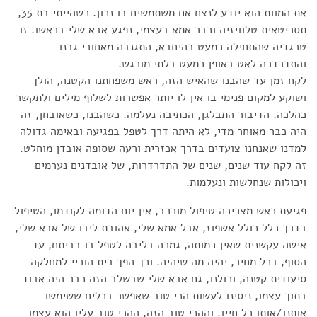
את המוות הוא יודע לנצח אם משתמשים בו נכון. כשהייתי בת 35,
תסריטאית טלוויזיה וכבר אמא בעצמי, נפגע אבא שלי בראשו. זו
טרגדיה שהתחילה כמעט בהיחבא, התגנבה מאחורי גבנו
והתדרדרה לאט באופן כמעט בלתי מורגש.
לקח זמן עד שהבנו שהאיש הזה, ראש משפחתנו הקטנה, הולך
ושוקע למקום פנימי בו אין לו יותר אפשרות לשלוף מילים ולתקשר
כהלכה. הדיבור התבלגן, הכתיבה נעלמה. כשהבנו, כשאובחן, זה
היה כבר מאוחר מדי, לא היתה דרך לטפל בפגיעה ובאימה גדולה
למדנו שאנחנו צועדים בדרך אכזרית ורעה שסופה אובדן מוחלט.
זה לקח עוד שנים, שנים של התדרדרות, של אובדנים נערמים
ויכולות שנחלשות ונעלמות.
פגיעת ראש מצריכה טיפול מורכב, אין יום הדומה לקודמו, הטיפול
בדרך כלל כולל אשפוז, אבל אמא שלי, אהובת ליבו של אבא שלי,
אישה עקשנית שאין כמותה, גמרה בליבה לטפל בו בביתם, עד
הסוף, בכל מחיר, יהיה מה שיהיה. וכך הפך בית הוריי למחלקה
סיעודית קטנה, וכולנו, גם אבא שלי שבשלב הזה כבר היה אבוד
בתוך עצמו, ניסינו לעשות הכי טוב שאפשר בכלים ששימשו
אותנו/אותו כל חייו. וההכי טוב הזה, ההכי טוב עליו הוא עצמו