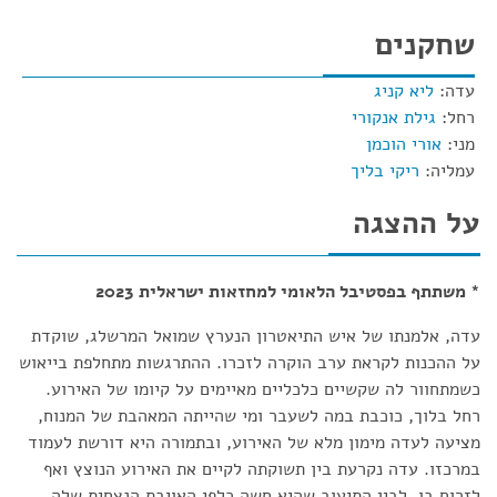
שחקנים
עדה:
ליא קניג
רחל:
גילת אנקורי
מני:
אורי הוכמן
עמליה:
ריקי בליך
על ההצגה
* משתתף בפסטיבל הלאומי למחזאות ישראלית 2023
עדה, אלמנתו של איש התיאטרון הנערץ שמואל המרשלג, שוקדת
על ההכנות לקראת ערב הוקרה לזכרו. ההתרגשות מתחלפת בייאוש
כשמתחוור לה שקשיים כלכליים מאיימים על קיומו של האירוע.
רחל בלוך, כוכבת במה לשעבר ומי שהייתה המאהבת של המנוח,
מציעה לעדה מימון מלא של האירוע, ובתמורה היא דורשת לעמוד
במרכזו. עדה נקרעת בין תשוקתה לקיים את האירוע הנוצץ ואף
לזרוח בו, לבין התיעוב שהיא חשה כלפי האויבת הנצחית שלה.