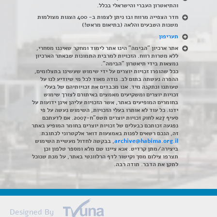
והתיאטרון העברי והישראלי בכלל
.
חדר הצפייה מרווח ובו ניתן לצפות ב- 400 הצגות מצולמות
משנות השבעים והלאה (בתיאום מראש!)
תעריפון
אתר ארכיון "הבימה" הינו אתר לימוד ומחקר שאיננו מסחרי,
ללא מטרות רווח. הזכויות למרבית התמונות שבאתר הארכיון
נמצאות בידי תיאטרון "הבימה".
ככל שהופרו זכויות יוצרים על ידי שימוש שעשינו בתצלומים,
ההפרה נעשתה בתום לב. נודה מאוד לכל מי שיודיע לנו על
טעותנו ונתקנה מיד. אנו מכבדים את זכויותיהם של בעלי
זכויות יוצרים ומשקיעים מאמצים באיתורם לצורך שימוש
בחומרים המופיעים באתר, אשר הזכויות עליהן אינן ידועות על
ידנו. כל עוד לא אותרו בעלי הזכויות, השימוש נעשה על פי
סעיף 27א לחוק זכויות יוצרים תשס"ח-2007. אם לדעתכם
נפגעה זכותכם כבעלים של זכויות יוצרים בחומר המופיע באתר
זה, הנכם רשאים לפנות באמצעות דואר אלקטרוני לכתובת:
archive@habima.org.il
, בבקשה לחדול מעשיית השימוש
ביצירה/מתן קרדיט. אנא ציינו שם מלא ומספר טלפון וכן
תצרפו צילום מסך וקישור לדף הרלוונטי באתר, על מנת שנוכל
לתקן את הדבר. תודה רבה.
Designed By