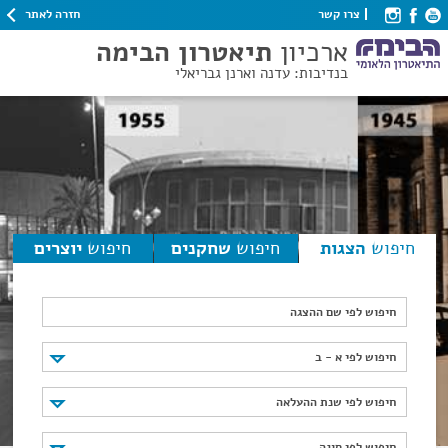
חזרה לאתר
צרו קשר
ארכיון
תיאטרון הבימה
בנדיבות: עדנה וארנן גבריאלי
חיפוש
הצגות
חיפוש
שחקנים
חיפוש
יוצרים
חיפוש לפי שם ההצגה
חיפוש לפי א - ב
חיפוש לפי א - ב
חיפוש לפי שנת ההעלאה
חיפוש לפי שנת ההעלאה
חיפוש לפי סוגה
חיפוש לפי סוגה