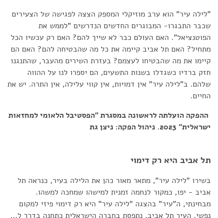
"לילה עיר" הוא ערב מוזיקלי המספק הצצה לפגישה של הצעירים
שכבר התבגרו- המבוגרים החדשים הנדרשים "לממש את
הפוטנציאל". האם העולם כבר לא שייך להם? האם רק עכשיו הכל
מתחיל? האם תל אביב קיימה את כל מה שהבטיחה להם? האם הם
קיימו את מה שהבטיחו לעצמם? בעזרת השירים מהעבר, שהתנגנו
חזק ברדיו כשגדלו בשנות התשעים, הם יספרו לנו על ההווה
שלהם. ב"לילה עיר" אין דמויות, אין קווי עלילה, אין התרה. יש את
החיים.
ההפקה הועלתה לראשונה במסגרת "הפסטיבל הלאומי למחזאות
ישראלית" 2023. ניהול הפקה: ניצן גת
תל אביב היא רק דימוי
בשירו "לילה עיר", מתאר מאור כהן את הלילה בעיר, כנראה תל
אביב - יפו, כמקור לנחמה זמנית למישהו שמחכה למשהו.
מבחינתי, ה"עיר" בהצגה "לילה עיר" היא רק דימוי פיזי למקום
נפשי. העיר תל אביב, נתפסת בחברה הישראלית כתחנה בדרך ל...