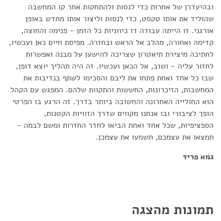
ובהיעדרן של אחרות כדי לנסות ולהתחקות אחר קו המחשבה
שהוליד את אותו טקסט, כדי לנסות וליצור אותו מחדש באופן
אורגני. זו הייתה עבודה דו כיווניות כל הזמן - פנימה והחוצה,
קדימה ואחורה, מהלב אל הראש ובחזרה. מפיסת חיים כאן ועכשיו,
לחתיכה מיצירת תיאטרון שצריכה להישען על מבנה ואפשרות
לחזור עליה - ושוב, אל הכאן ועכשיו. זה היה תהליך יוצא דופן,
שבו כל אחד ואחת פתחו את ליבם והסכימו לשתף בנדיבות את
המחשבות, הזיכרונות, החששות והתקוות שלהם. המפגש עם הקהל
הוא החולייה האחרונה והחשובה ביותר בדרך. זה הרגע בו הפרטי
הופך לציבורי ובו אנחנו מקווים שדרך הזוויות הקטנות,
הספציפיות, שכל אחד ואחת הביאו לחדר החזרות ומשם לבמה -
תמצאו את עצמכם, תשמעו את עצמכן.
גמא פריד
תמונות מהצגה