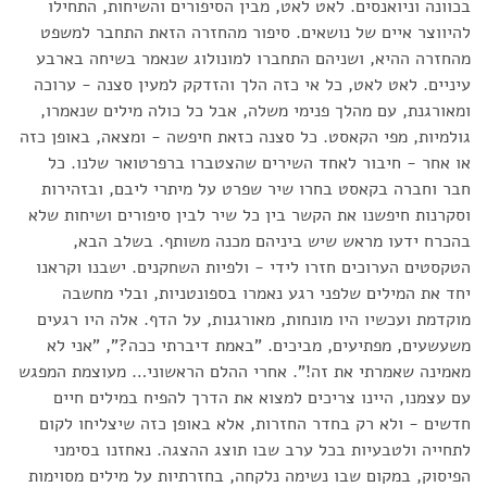
בכוונה וניואנסים. לאט לאט, מבין הסיפורים והשיחות, התחילו
להיווצר איים של נושאים. סיפור מהחזרה הזאת התחבר למשפט
מהחזרה ההיא, ושניהם התחברו למונולוג שנאמר בשיחה בארבע
עיניים. לאט לאט, כל אי כזה הלך והזדקק למעין סצנה - ערוכה
ומאורגנת, עם מהלך פנימי משלה, אבל כל כולה מילים שנאמרו,
גולמיות, מפי הקאסט. כל סצנה כזאת חיפשה - ומצאה, באופן כזה
או אחר - חיבור לאחד השירים שהצטברו ברפרטואר שלנו. כל
חבר וחברה בקאסט בחרו שיר שפרט על מיתרי ליבם, ובזהירות
וסקרנות חיפשנו את הקשר בין כל שיר לבין סיפורים ושיחות שלא
בהכרח ידעו מראש שיש ביניהם מכנה משותף. בשלב הבא,
הטקסטים הערוכים חזרו לידי - ולפיות השחקנים. ישבנו וקראנו
יחד את המילים שלפני רגע נאמרו בספונטניות, ובלי מחשבה
מוקדמת ועכשיו היו מונחות, מאורגנות, על הדף. אלה היו רגעים
משעשעים, מפתיעים, מביכים. "באמת דיברתי ככה?", "אני לא
מאמינה שאמרתי את זה!". אחרי ההלם הראשוני… מעוצמת המפגש
עם עצמנו, היינו צריכים למצוא את הדרך להפיח במילים חיים
חדשים - ולא רק בחדר החזרות, אלא באופן כזה שיצליחו לקום
לתחייה ולטבעיות בכל ערב שבו תוצג ההצגה. נאחזנו בסימני
הפיסוק, במקום שבו נשימה נלקחה, בחזרתיות על מילים מסוימות