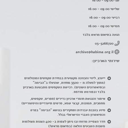
שני 09:00 - 16:00
שלישי 09:00 - 16:00
רביעי 09:00 - 16:00
חמישי 09:00 - 16:00
הגעה בתיאום מראש בלבד
03-5266720
archive@habima.org.il
שירותי הארכיון:
ייעוץ, ליווי והכוונה מקצועית בבחירת טקסטים ומונולוגים
(מתוך למעלה מ – 3500 מחזות, שהועלו ב"הבימה"
ובתיאטרונים השונים). רכישת הטקסטים מתבצעת בארכיון
בלבד ובפורמט מודפס.
איתור והנגשת חומרי ארכיון נדירים
(
ספרים, טקסטים,
מסמכים, תמונות, קבצי שמע, סרטים תיעודיים והיסטוריים)
סיוע בהכנת עבודות ותחקירים בנושא "הבימה" בפרט
והתיאטרון העברי והישראלי בכלל
.
חדר הצפייה מרווח ובו ניתן לצפות ב- 400 הצגות מצולמות
משנות השבעים והלאה (בתיאום מראש!)