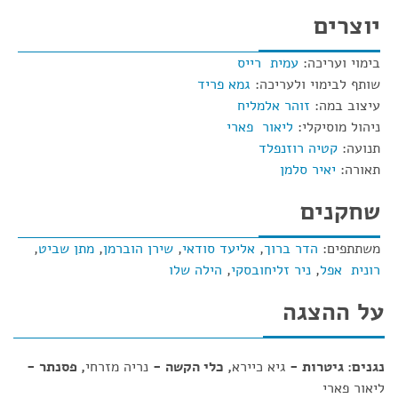
יוצרים
בימוי ועריכה:
עמית רייס
שותף לבימוי ולעריכה:
גמא פריד
עיצוב במה:
זוהר אלמליח
ניהול מוסיקלי:
ליאור פארי
תנועה:
קטיה רוזנפלד
תאורה:
יאיר סלמן
שחקנים
משתתפים:
הדר ברוך
,
אליעד סודאי
,
שירן הוברמן
,
מתן שביט
,
רונית אפל
,
ניר זליחובסקי
,
הילה שלו
על ההצגה
נגנים: גיטרות -
גיא כיירא
, כלי הקשה -
נריה מזרחי
, פסנתר -
ליאור פארי