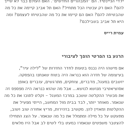
ילדי הניינטיז. הם "המבוגרים החדשים". האם העולם כבר לא שייך
להם? האם רק עכשיו הכל מתחיל? האם תל אביב קיימה את כל מה
שהבטיחה להם? האם הם קיימו את כל מה שהבטיחו לעצמם? ומה
היא תל אביב בשבילכם?
עמית רייס
הרגע בו הפרטי הופך לציבורי
אם מישהו היה נכנס בטעות לחדר החזרות של "לילה עיר",
בעיצומה של חזרה הוא כנראה היה בטוח שאנחנו בהפסקה.
יושבים במעגל, מדברים, צוחקים, מתרגשים, עוברים באופן
אסוציאטיבי מנושא לנושא... אבל מה שהוא כנראה היה מפספס זה
את מכשיר ההקלטה ששכב במרכז המעגל - וקלט לתוכו את כל מה
שנאמר. מאוחר יותר, לבד בבית מול המחשב, הייתי מפעיל את
ההקלטות ומאזין להן. מקשיב בזהירות, מריץ אחורה שוב ושוב,
מתעקש על כל מילה ומתמלל את כל מה שנאמר. על הצג התחילו
להצטבר משפטים שנאמרו כמעט בלי לשים לב אבל היו מלאים