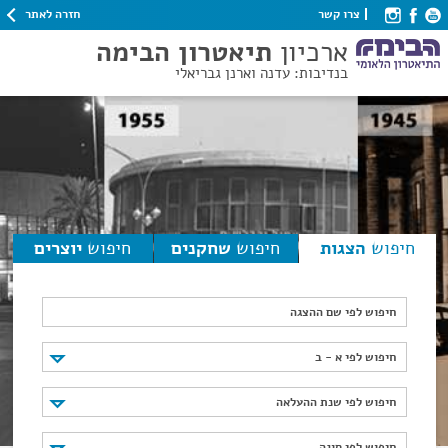
חזרה לאתר
צרו קשר
ארכיון
תיאטרון הבימה
בנדיבות: עדנה וארנן גבריאלי
חיפוש
הצגות
חיפוש
שחקנים
חיפוש
יוצרים
חיפוש לפי שם ההצגה
חיפוש לפי א - ב
חיפוש לפי א - ב
חיפוש לפי שנת ההעלאה
חיפוש לפי שנת ההעלאה
חיפוש לפי סוגה
חיפוש לפי סוגה