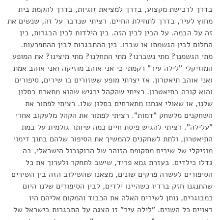
בדרך לרכישת מקצוע, בדרך למציאת זוגיות, בדרך להקמת בית
מחוץ לעיר, בדרך לתחילת החיים. רציתי שנדבר על זה, שנשים את
זה על הבמה. על הבין לבין הזה. בין הילדות לבין הבגרות, בין
החלום לבין הגשמתו או שברו. בין ההתבגרות לבין ההתפרעות.
מתי הגשמנו? מתי נשברנו? מתי התחלנו? מתי מיצינו? את המופע
המוזיקלי "לילה עיר" רקמתי כי אני אוהב מוזיקה ואני אוהב אמת
ואני אוהב תיאטרון. אז יצרתי מופע ששזורים בו שירים, סיפורים
והוא קורה בתיאטרון. רציתי שהקהל ירגיש שהוא מתארח בסלון
שלנו, או שאולי אנחנו מתארחים בסלון שלו. רציתי לפתור את
השחקנים מלשחק "דמות". רציתי לפתור את הקהל מלעקוב אחרי
"עלילה". רציתי להגיש פיסת חיים כמה שיותר גולמית על במת
התיאטרון, ולתת לשחקנים להמשיך את הסיפור שלהם בתוך דימוי
מוזיקלי של שירים מתקופת הזוהר של הרוקנרול הישראלי, בה
גדלו כילדים. בעזרת גמא פריד, שישב לתחקר ולערוך את כל
הסיפורים לעשרה פרקים שונים, מצאנו שהשילוב הזה בין השירים
שהתנגנו חזק ברדיו כשהיינו ילדים, לבין הסיפורים שלנו היום
כמבוגרים, נותן לשירים האלה את הכבוד והמקום אליהם היו
ראויים כל השנים. "לילה עיר" זו הצגה על התבגרות בישראל של