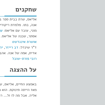
שחקנים
אליאס, שרת בבית ספר ב
אנה, בתו. מלמדת ריקודי
מוני, עובד עם אליאס:
עמ
אסתר, שכנה של אליאס. 
אושרת אינגדשט
ד"ר שינדל:
דב רייזר
,
יה
אדית, אמה של אנה. אהבת
רובי פורת-שובל
על ההצגה
באמצע החיים, אליאס, ש
מאז הייתה תינוקת. הוא 
אליה. אבל מה לו ול... ר