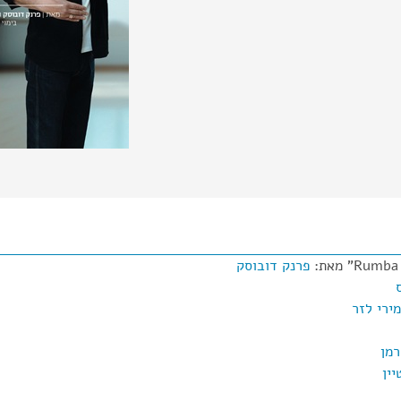
פרנק דובוסק
מירי לזר
רמן
ין