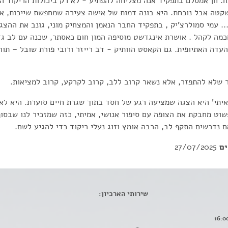
. חן אמסלם בתפקיד אנה מצליחה להפתיע - לא רק ביכולות הריקוד ה
קטה אבל נוכחת. היא בונה דמות של אישה צעירה שמחפשת שייכות, אה
.. עמי סמולרצ'יק , בתפקיד החבר הנאמן והמצחיק מוני, גונב את ההצג
כמה לקהל . אושרת אינגדשט מוסיפה המון חום כאסתר, שכנה עם לב גד
עדה האתיופית. גם הקאסט הוותיק - דב רייזר ורובי פורת שובל – תור
ר שלא להתפזר, אלא נשאר קרוב ללב, קרוב לקרקע, קרוב למציאות.
איתי' היא הצגה שמציעה רגע של חסד בתוך שגרת חיים סוערת. היא לא 
שוט מחבקת את הצופה עם סיפור אנושי, אמיתי, כזה שמזכיר לנו שבסוף 
ם נדרשים התקף לב, הרבה אומץ וזוג נעלי ריקוד כדי להגיע לשם.
ים
27/07/2025
שירותי הארכיון: