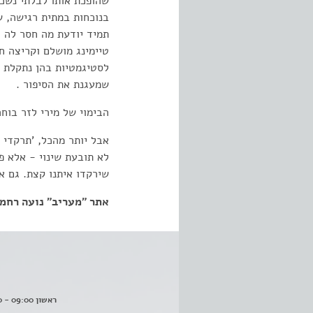
שהופכת אותו לבלתי נשכח
בנוכחות במתית רגישה, ש
תמיד יודעת מה חסר לה .
טיימינג מושלם וקריצה ח
לסטיגמטיות בהן נתקלת ה
שמעגנת את הסיפור .
הבימוי של מירי לזר בוח
אבל יותר מהכל, 'תרקדי 
לא תובעת שינוי - אלא פ
שירקדו איתנו קצת. גם א
אתר "מעריב"
נועה רחמ
ראשון 09:00 - 16:00