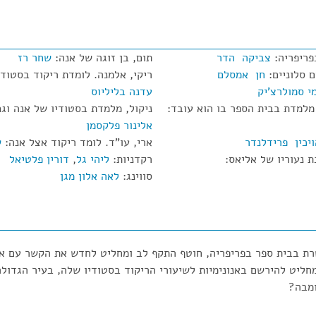
פריפריה:
צביקה הדר
תום, בן זוגה של אנה:
שחר רז
ם סלוניים:
חן אמסלם
ריקי, אלמנה. לומדת ריקוד בסטודי
י סמולרצ'יק
עדנה בליליוס
מלמדת בבית הספר בו הוא עובד:
ניקול, מלמדת בסטודיו של אנה וג
אלינור פלקסמן
ויכין פרידלנדר
ארי, עו"ד. לומד ריקוד אצל אנה:
ש
 נעוריו של אליאס:
רקדניות:
ליהי גל
,
דורין פלטיאל
סווינג:
לאה אלון מגן
רת בבית ספר בפריפריה, חוטף התקף לב ומחליט לחדש את הקשר עם א
מחליט להירשם באנונימיות לשיעורי הריקוד בסטודיו שלה, בעיר הגדולה
ומבה?