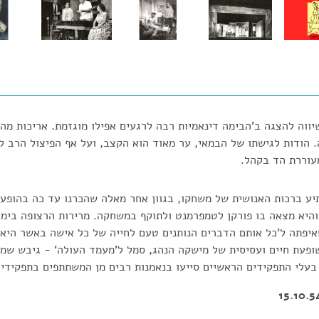
יווה להצגה ב'הבימה דינאמיות רבה לרגעים אפילו מוגזמת. אריכות מה
. הודות לגישתו של הבמאי, ער מאוד הוא הקצב, ועל אף הפיצול הרב 
עוררת הד בקהל.
יע ברכות האנושית של משחקו, בגוון אחר מאלה שהכרנו עד כה בהופעו
היא מצאה בו פורקן לטמפרמנט ולתוקף במשחקה. מרירות הרצופה בימי 
יפתה ל'כל אותם הדברים הנותנים טעם לחייה של כל אישה באשר היא 
ופעת חיים ועסיסית של מישקה הנהג, סמל ל'מעמד העולה' - גיבש שמו
בעלי התפקידים הראשיים סייעו בנאמנות רבים מן המשתתפים בתפקידים 