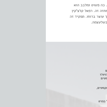
. כה פשוט ומלבב הוא
חזה זה. רפאל קלצ'קין
 עוצר ברוחו. תפקיד זה
כשלעצמה.
ם
3 מחזות, שהועלו
טים
קסטים,
 בפרט