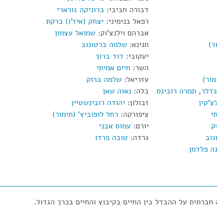
דבורה חביבי:
ברוניקה גורארי
רפאל בנימיני:
יצחק (איז'ו) ברקת
אברהם וילנצ'וק:
שמואל עצמון
ר)
חנינא:
שלמה ברטונוב
יעקובי:
דוד ברוך
השר:
חיים אמיתי
מור)
עזריאל:
שלמה ברוק
נדלר
,
תמרה רובינס
בלה:
נאוה שאן
צ'קין
זבולון:
יהודה רובינשטיין
י
ציפורקה:
רחל לופוביץ' (תימור)
ק
יורם:
עמוס אבני
נוב
גרדה:
טובה פרדו
ה פלדמן
 חברתית על ההבדל בין החיים בקיבוץ והחיים בכרך הגדול.