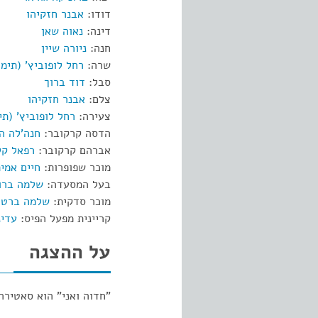
דודו:
אבנר חזקיהו
דינה:
נאוה שאן
חנה:
ניורה שיין
שרה:
רחל לופוביץ' (תימו
סבל:
דוד ברוך
צלם:
אבנר חזקיהו
צעירה:
רחל לופוביץ' (תי
הדסה קרקובר:
חנה'לה ה
אברהם קרקובר:
רפאל קל
מוכר שפופרות:
חיים אמית
בעל המסעדה:
שלמה ברו
מוכר סדקית:
שלמה ברטו
קריינית מפעל הפיס:
עדינ
על ההצגה
"חדוה ואני" הוא סאטירה