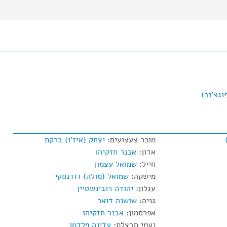
וגצ'וב)
מוכר צעצועים:
יצחק (איז'ו) ברקת
אדון:
אבנר חזקיהו
חייל:
שמואל עצמון
מישקה:
שמואל (מולה) רודנסקי
עגלון:
יהודה רובינשטיין
גניה:
שושנה דואר
אפרסמון:
אבנר חזקיהו
נעמי חבצלת:
עדינה פלדמן