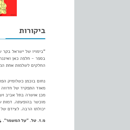
ביקורות
"בימויו של ישראל בקר ש
בספר - חלפה כאן ואיננה
החלקים לשלמות אחת המ
נחום בוכמן כשלומיק הפת
מאוד התפקיד של חדווה ו
מכן אושרה בתל אביב ושא
מוכשר בהופעתה. דמות ש
יכולתו הרבה. לצידם של 
מ.ז. טל. "על המשמר". 15.10.54