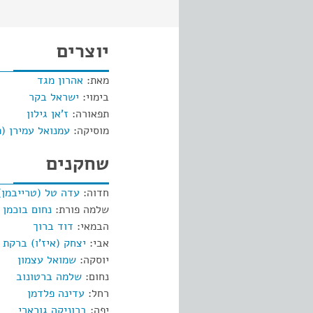
יוצרים
מאת:
אהרון מגד
בימוי:
ישראל בקר
תפאורה:
ז'אן גילון
מוסיקה:
עמנואל עמירן (פ
שחקנים
חדוה:
עדה טל (טרייבמן)
שלמה פורת:
נחום בוכמן
הבמאי:
דוד ברוך
אבי:
יצחק (איז'ו) ברקת
יוסקה:
שמואל עצמון
נחום:
שלמה ברטונוב
רחל:
עדינה פלדמן
יפה:
ברוניקה גורארי