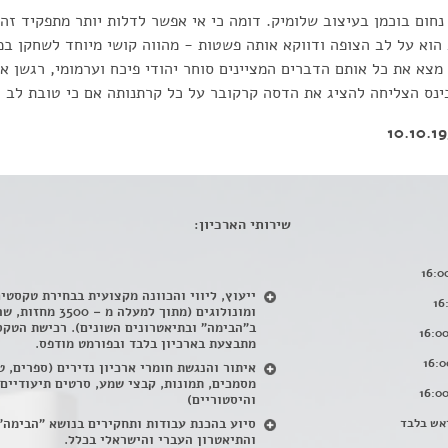
חום בוכמן בעיצוב שלומיק. דומה כי אי אפשר לדלות יותר מתפקיד זה
וא על לב הצופה ודווקא אותה פשטות - מהווה קושי מיוחד לשחקן במ
צא את כל אותם הדברים המציינים סוחר יהודי פיכח וערמומי, רגשן אך
ינס הצליחה להציג את הדסה קרקובר על כל קרתנותה אם כי טובת לב 
שירותי הארכיון:
ייעוץ, ליווי והכוונה מקצועית בבחירת טקסטי
ומונולוגים (מתוך למעלה מ – 500
ב"הבימה" ובתיאטרונים השונים). רכישת הטקס
מתבצעת בארכיון בלבד ובפורמט מודפס.
איתור והנגשת חומרי ארכיון נדירים
(
ספרים, ט
מסמכים, תמונות, קבצי שמע, סרטים תיעודיים
והיסטוריים)
אש בלבד
סיוע בהכנת עבודות ותחקירים בנושא "הבימה"
והתיאטרון העברי והישראלי בכלל
.