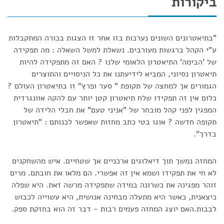
ביקורות
"בתיאטרונים השונים נערכות בזו אחר זו הצגות בכורה המתקבלות
ע"י הקהל ברגשות מעורבים. נשאלת למשל השאלה : מה תפקידה
של 'הבימה' התיאטרון הלאומי שלנו ? האם זה מתפקידה להיות
תיאטרון נסיוני, המביא לידיעתנו את כל הניסויים והתוצרים
הגמורים אך למחצה של תקופת " סער ופרץ" זו בתיאטרון העולם ?
כלום אין זה תפקידו שלח תיאטרון קטן יותר עם להקה אוונגרדית
המפגין לפני קהל מובחר של "אניני טעם" את חבלי הלידה של
תקופה חדשה ? אוגו בטי כתב מחזות שאפשר לכנותם : "תיאטרון
בדרך".
המחזה נמשך תוך דיאלוגים ארכניים אך שטחיים. איש מהשחקנים
לא חי את תפקידו ושמא אין זה אפשרי. הם מלאו את חובתם. מרים
זוהר מפגינה את כשרונה במידה שתפקידה מרשה זאת. היא שפלה
כיצאנית, כאשר היא מתעלה מבחינה אנושית, היא עשוייה לכבוש
לבבות.האם יוצג המחזה פעמים רבות - דבר זה הוא בחזקת ספק.