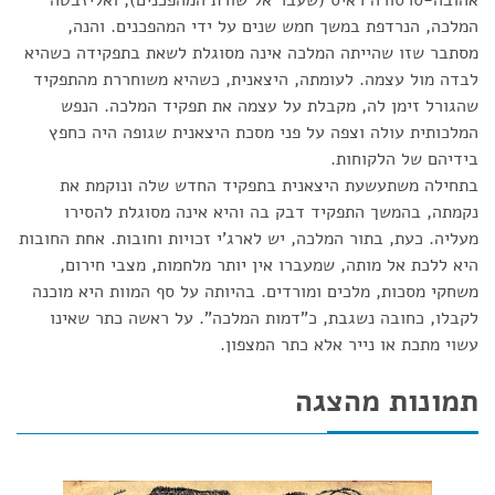
אהובה-סרסורה ראיס (שעבר אל שורת המהפכנים), ואליזבטה
המלכה, הנרדפת במשך חמש שנים על ידי המהפכנים. והנה,
מסתבר שזו שהייתה המלכה אינה מסוגלת לשאת בתפקידה כשהיא
לבדה מול עצמה. לעומתה, היצאנית, כשהיא משוחררת מהתפקיד
שהגורל זימן לה, מקבלת על עצמה את תפקיד המלכה. הנפש
המלכותית עולה וצפה על פני מסכת היצאנית שגופה היה כחפץ
בידיהם של הלקוחות.
בתחילה משתעשעת היצאנית בתפקיד החדש שלה ונוקמת את
נקמתה, בהמשך התפקיד דבק בה והיא אינה מסוגלת להסירו
מעליה. כעת, בתור המלכה, יש לארג'י זכויות וחובות. אחת החובות
היא ללכת אל מותה, שמעברו אין יותר מלחמות, מצבי חירום,
משחקי מסכות, מלכים ומורדים. בהיותה על סף המוות היא מוכנה
לקבלו, כחובה נשגבת, כ"דמות המלכה". על ראשה כתר שאינו
עשוי מתכת או נייר אלא כתר המצפון.
תמונות מהצגה