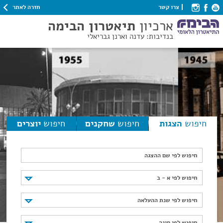
חזרה לאתר
צרו קשר
ארכיון
תיאטרון הבימה
בנדיבות: עדנה וארנן גבריאלי
חיפוש
הצגות
חיפוש
שחקנים
חיפוש
יוצרים
חיפוש לפי שם ההצגה
חיפוש לפי א - ב
חיפוש לפי א - ב
חיפוש לפי שנת ההעלאה
חיפוש לפי שנת ההעלאה
חיפוש לפי סוגה
חיפוש לפי סוגה