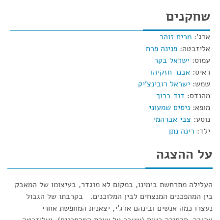
שחקנים
ארג':
מרים זוהר
אליזבטה:
פנינה פרח
עמוס:
ישראל בקר
ראיס:
אבנר חזקיהו
שמש:
ישראל רובינצ'יק
מהנדס:
דוד ברוך
מופא:
ניסים שמעוני
נוסע:
צבי אברהמי
ילד:
רינה נתן
על ההצגה
העלילה מתרחשת בימינו, במקום לא מוגדר, בעיצומו של המאבק
בין המהפכנים המנצחים לבין המלוכנים. בקרבתו של הגבול
נעצרו כמה אנשים ובינהם ארג'י, יצאנית המחפשת אחרי