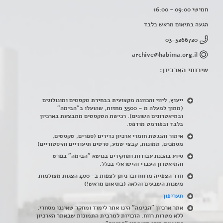
חמישי 09:00 - 16:00
הגעה בתיאום מראש בלבד
03-5266720
archive@habima.org.il
שירותי הארכיון:
ייעוץ, ליווי והכוונה מקצועית בבחירת טקסטים ומונולוגים
(מתוך למעלה מ – 3500 מחזות, שהועלו ב"הבימה"
ובתיאטרונים השונים). רכישת הטקסטים מתבצעת בארכיון
בלבד ובפורמט מודפס.
איתור והנגשת חומרי ארכיון נדירים
(
ספרים, טקסטים,
מסמכים, תמונות, קבצי שמע, סרטים תיעודיים והיסטוריים)
סיוע בהכנת עבודות ותחקירים בנושא "הבימה" בפרט
והתיאטרון העברי והישראלי בכלל
.
חדר הצפייה מרווח ובו ניתן לצפות ב- 400 הצגות מצולמות
משנות השבעים והלאה (בתיאום מראש!)
תעריפון
אתר ארכיון "הבימה" הינו אתר לימוד ומחקר שאיננו מסחרי,
ללא מטרות רווח. הזכויות למרבית התמונות שבאתר הארכיון