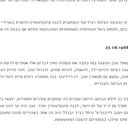
ברמן ואשר השתלבו להפליא בסגולותיה של התפאורה. המוזיקה של שמע
רון ההבעה הבלתי רגיל של השחקנית לבנה פינקלשטיין היוצרת בשרירי פ
בים, לפחות בשל סגולותיה האסטטיות המובהקות והלוא אף בכגון זה אין
אלי שכן ההצגה כמו כתבה את המחזה ואין דברים אלו אמורים לרעת ה
ה רציתי להיות ילד, להאמין, להיות תמים, ולגדול שוב. זוהי מידת ה
ב, נמצא גם תפאורן טוב. דן רייזינגר בנה תפאורה רווית פיוט ויופי ו
מן הבימה העברית.
 כל כך לולא הבימה הייתה שוכרת לה שחקנים צעירים וחמודים, יוצאי 
מיד מן יו יו של חן ויופי, לבנה פינקלשטיין ועוד. טוב היה שי דנון 
גם יעקב לייבוביץ' ורחל רביד ובכלל היה זה אחר הצהריים מהנה ומשובב 
ראינו שילכו בהמוניהם להצגה המשעשעת.