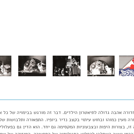
חדורה אהבה גדולה לתיאטרון הילדים. דבר זה מורגש בבימויה של כל א
רה מעין כמוהו ובחוש עיתוי בקצב נדיר ביופיו. התפאורה ותלבושות של ד
זו, בצורות היפות ובצבעוניות המקסימה גם יחד. הוא הדין גם בפעלולי