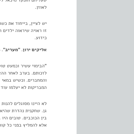
שעליהם הופקד מיכאל לי
לאוזן.
יש לציין, בייחוד את כש
זו ראויה שיראוה ילדים ר
כידוע.
אליקים ירון. "מעריב". 23.08.1968
"הבימוי עשיר וכמעט טוט
לזכותם. בערב לאחר ההצג
והמחברים. וכשיש במאי טו
המבריקות לא יעלמו עוד 
לא היינו מסוגלים להנות
גן. שחקנית נהדרת שהיא ת
בין הכוכבים. טובים היו 
אלא להמליץ בפני כל קו