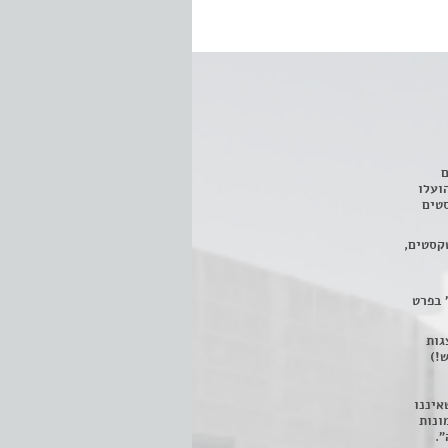
ם
3 מחזות, שהועלו
טים
קסטים,
 בפרט
 ניתן לצפות ב- 400 הצגות
!)
איננו
ונות
".