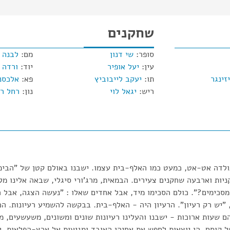
שחקנים
סופר:
שי דנון
מם:
לבנה 
עין:
יעל אופיר
יוד:
ורדה 
זינגר
תו:
יעקב לייבוביץ
פא:
אלכסנ
ריש:
יגאל לוי
נון:
רחל ר
ולדה אט-אט, כמעט כמו האלף-בית עצמו. ישבנו באולם קטן של "הבימ
ניות וארבעה שחקנים צעירים. הבמאית, מרג'ורי סיגלי, שבאה אלינו מל
סכימים?". כולם הסכימו מיד, אבל אחדים שאלו : "נעשה הצגה, אבל ה
"יש רק רעיון". הרעיון היה - האלף-בית. בבקשה להשמיע רעיונות. הכל
ם שעות ארוכות - ישבנו והעלינו רעיונות שונים ומשונים, משעשעים, מ
ל קוסם. הן יוצאות לחפש את אחיהן האובד ומגיעות אל ארץ-הפלאות.