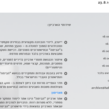
שירותי הארכיון:
ייעוץ, ליווי והכוונה מקצועית בבחירת טקסטי
ומונולוגים (מתוך למעלה מ – 500
ב"הבימה" ובתיאטרונים השונים). רכישת הטקס
מתבצעת בארכיון בלבד ובפורמט מודפס.
איתור והנגשת חומרי ארכיון נדירים
(
ספרים, ט
מסמכים, תמונות, קבצי שמע, סרטים תיעודיים
והיסטוריים)
אש בלבד
סיוע בהכנת עבודות ותחקירים בנושא "הבימה"
והתיאטרון העברי והישראלי בכלל
.
חדר הצפייה מרווח ובו
מצולמות משנות השבעים והלאה (בתיאום מראש
archive@hab
תעריפון
אתר ארכיון "הבימה" הינו אתר לימוד ומחקר ש
מסחרי, ללא מטרות רווח. הזכויות למרבית התמ
שבאתר הארכיון נמצאות בידי תיאטרון "הבימה