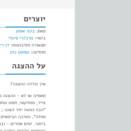
יוצרים
מאת:
בינה אופק
בימוי:
מרג'ורי סיגלי
תפאורה ותלבושות:
דן ריי
מוסיקה:
שמעון כהן
על ההצגה
איך נולדה ההצגה?
תאמינו או לא - ההצגה נ
צייר, מוסיקאי, חמש שחק
"הבה נעשה יחד הצגה ; מ
מחזה", השיבה הבימאית, 
ביותר. ימים אחדים - ובה
האותיות נולדות בחדרו ש