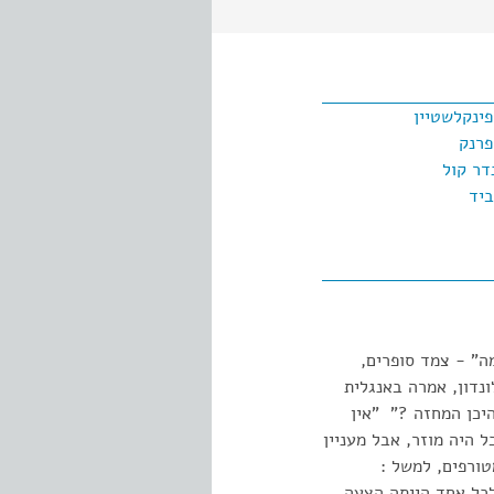
פינקלשטיין
פרנק
דר קול
ביד
ה" - צמד סופרים,
ונדון, אמרה באנגלית
יכן המחזה ?" "אין
 היה מוזר, אבל מעניין
טורפים, למשל :
 לכל אחד הייתה הצעה.