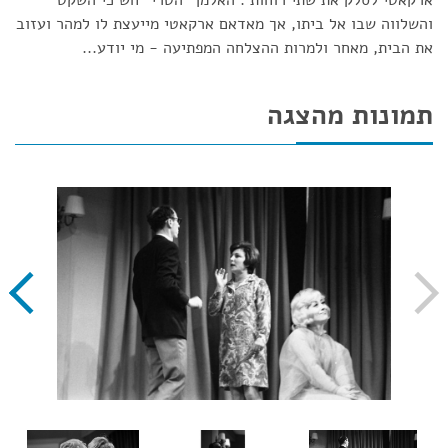
ארקאטי לסלק את שתי רוחות . האלמן "הטרי" חש כי השקט
והשלווה שבו אל ביתו, אך מאדאם ארקאטי מייעצת לו למהר ועזוב
את הבית, מאחר ולמרות ההצלחה המפתיעה - מי יודע...
תמונות מהצגה