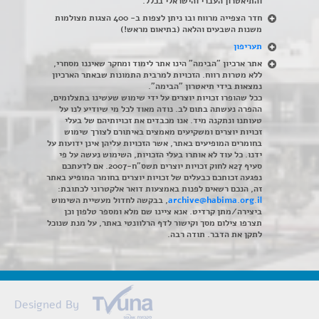
והתיאטרון העברי והישראלי בכלל
.
חדר הצפייה מרווח ובו ניתן לצפות ב- 400 הצגות מצולמות
משנות השבעים והלאה (בתיאום מראש!)
תעריפון
אתר ארכיון "הבימה" הינו אתר לימוד ומחקר שאיננו מסחרי,
ללא מטרות רווח. הזכויות למרבית התמונות שבאתר הארכיון
נמצאות בידי תיאטרון "הבימה".
ככל שהופרו זכויות יוצרים על ידי שימוש שעשינו בתצלומים,
ההפרה נעשתה בתום לב. נודה מאוד לכל מי שיודיע לנו על
טעותנו ונתקנה מיד. אנו מכבדים את זכויותיהם של בעלי
זכויות יוצרים ומשקיעים מאמצים באיתורם לצורך שימוש
בחומרים המופיעים באתר, אשר הזכויות עליהן אינן ידועות על
ידנו. כל עוד לא אותרו בעלי הזכויות, השימוש נעשה על פי
סעיף 27א לחוק זכויות יוצרים תשס"ח-2007. אם לדעתכם
נפגעה זכותכם כבעלים של זכויות יוצרים בחומר המופיע באתר
זה, הנכם רשאים לפנות באמצעות דואר אלקטרוני לכתובת:
archive@habima.org.il
, בבקשה לחדול מעשיית השימוש
ביצירה/מתן קרדיט. אנא ציינו שם מלא ומספר טלפון וכן
תצרפו צילום מסך וקישור לדף הרלוונטי באתר, על מנת שנוכל
לתקן את הדבר. תודה רבה.
Designed By