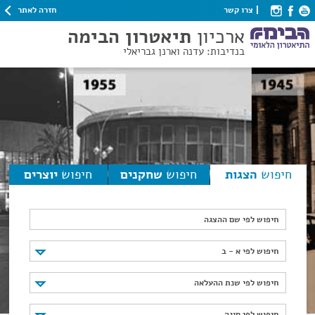
חזרה לאתר
צרו קשר
ארכיון
תיאטרון הבימה
בנדיבות: עדנה וארנן גבריאלי
חיפוש
הצגות
חיפוש
שחקנים
חיפוש
יוצרים
חיפוש לפי שם ההצגה
חיפוש לפי א - ב
חיפוש לפי א - ב
חיפוש לפי שנת ההעלאה
חיפוש לפי שנת ההעלאה
חיפוש לפי סוגה
חיפוש לפי סוגה