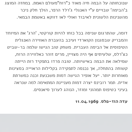
שנוכחותה על הבמה חיה מאוד כ"רוח"מעולם האמת. במחזה המוצג
ב'הבימה' שבויים ע"י האנגלי ג'רלד הרפר, הולך חלק ניכר
מהשנינות הלשונית לאיבוד ואולי לאו דווקא באשמת הבמאי.
דומה, שהתרגום שניסה בכל כוחו להיות קורקטי, 'הרג' את המיוחד
והמבריק שבסגנון הקוארדי ועיכב בהעברת האווירה האנגלית
הטיפוסית אל הבימה העברית. משחק טוב הגישו שלמה בר-שביט
כצ'רלס, שלעיתים אף היה מצויין, מרים זוהר כאלווירה הרוח,
שמילאה את הבמה באישיותה. טובה פרדו בתפקיד רות הייתה
קשוחה בהתחלה, אך נכנסה לתפקידה בקלילות הראוייה בסצינות
מאוחרות יותר. יעל אופיר הגישה דמות משכנעת וכנה כמשרתת
אדית. תמר רובינס יצרה דמות מעניינת המתאימה למה שנראה
בעיני כטיפוס תמהוני ומוזר, הנוהג לערוך סיאנסים.
עדה הוז-פלס. 11.04.1969