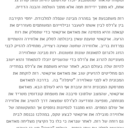
ומקווה שלאחר שתשתכנע יוכלו שלושתם לחיות תחת קורת גג
אחת, לא מתוך ידידות חמה אלא מתוך השלמה והבנה הדדית.
רות משתכנעת אך במהרה מבינה שנפלה למלכודת. יחסי הקירבה
בין צ'רלס לבין אשתו לשעבר ובילוייהם המשותפים מעוררים את
קנאתה והיא מזמינה את מאדאם ארקאטי כדי שתסלק את רוח
הרעה. ארקאטי טוענת שאין ביכולתה לסלק את אלווירה והשתיים
נפרדות בריב. אלוווירה שחשה שאינה רצוייה, מתחילה להזיק לבני
הזוג ולגרום לתאונות שונות ומשונות. רות מבינה שאלווירה
מעוניינת להרוג את צ'רלס כדי שהשניים יוכלו להתאחד והוא ישוב
להיות שלה בעולם הבא, לאחר שהיא משתפת את צ'רלס בפחדיה
הם מחליטים להזעיק שוב את מאדאם ארקאטי. רות לוקחת את
המכונית לא לפני שאלוירה "טיפלה" בה. בדרכה למאדאם
מתרסקת המכונית ורות עוברת אף היא לעולם הבא. מאדאם
ארקאטי, שהמצב שלתוכו סיבכה את משפחת קונדומין מטריד את
מנוחתה, מופיעה ומודיעה לצ'רלס שמצאה דרך להשיב את אלווירה
אל עולם המתים. הוא מתנגד לנסיונות נוספים אך התעקשותה של
אלווירה מובילה את ארקאטי לבצע טקס, במהלכו נכנסת לבית
גם רוחה של רות. לאחר שנראה כי כלו כל הקיצין מצליחה מאדאם