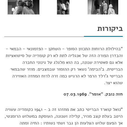
ביקורות
"בהילולת הרוחות התכוון הסופר - השחקן - הפזמונאי - הבמאי -
והבדרן הפורה הזה של אנגליה לתת לא רק קומדיה של סיטואציות
אלא גם סאטירה שנונה, בה הוא מלגלג על גינוני החברה
הבריטית. ב'הבימה' נשאר רק ההומור שבמצבים. מוזר שהבמאי
הבריטי ג'רלד הרפר לא הרגיש כמה זרה לרוח המחזה האווירה
שהוא יצר.
חוה נובק. "אומר". 07.03.1969
"נואל קוארד הבריטי כתב את מחזהו זה ב - 1941 כקומדיה עשויה
היטב בעלת קצב מהיר, קלילה ושנונה, העוסקת במשלוש הרומנטי,
אך הפעם שלוש הצלעות הן גבר ושתי נשותיו : החיה ומתה