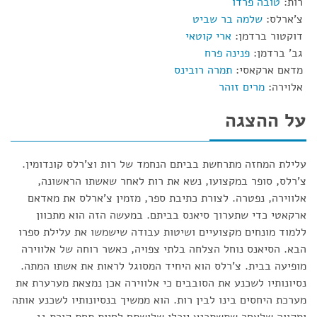
רות:
טובה פרדו
צ'ארלס:
שלמה בר שביט
דוקטור ברדמן:
ארי קוטאי
גב' ברדמן:
פנינה פרח
מדאם ארקאסי:
תמרה רובינס
אלוירה:
מרים זוהר
על ההצגה
עלילת המחזה מתרחשת בביתם הנחמד של רות וצ'רלס קונדומין.
צ'רלס, סופר במקצועו, נשא את רות לאחר שאשתו הראשונה,
אלווירה, נפטרה. לצורת כתיבת ספר, מזמין צ'ארלס את מאדאם
ארקאטי כדי שתערוך סיאנס בביתם. במעשה הזה הוא מתכוון
ללמוד מונחים מקצועיים ושיטות עבודה שישמשו את עלילת ספרו
הבא. הסיאנס נוחל הצלחה בלתי צפויה, כאשר רוחה של אלווירה
מופיעה בבית. צ'רלס הוא היחיד המסוגל לראות את אשתו המתה.
נסיונותיו לשכנע את הסובבים כי אלווירה אכן נמצאת מערערת את
מערכת היחסים בינו לבין רות. הוא ממשיך בנסיונותיו לשכנע אותה