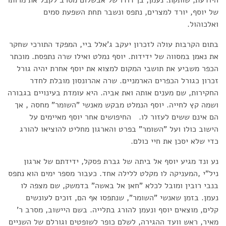
היודעת, שותקת. נעמן, בן דודו של אבשלום מסרב לקבל את מרותו
של יוסף, יורד למצרים, נתפס ונשבר תחת השפעת סמים
ואלכוהול.
בתום הקרבות עולה לזכרון יעקב ג'אלל ביי, המפקד התורכי שחקר
את נאמן במסווה של ידידות. יוסף נמלט ואילו שרה נתפסת. מוכתר
הכפר משביע את תושבי המקום למצוא את יוסף אחרת יהיה גורל
זכרון כגורל הכפרים הארמניים. שרה אהרונסון מובלת לחדר
החקירות, שם מענים אותה ואת אביה. היא עומדת בעינויים בגבורה
ושמה קץ לחייה. יוסף הנמלט מבקש מאנשי "השומר" מחסה , אך
הם אינם ששים לעזור לו. החיפושים אחר יוסף מאיימים על
הישוב כולו ועל "השומר" בפרט והארגון מחליט להוציאו להורג
כדי שלא יסכן את חיי כולם.
נע ונד מגיע יוסף אל ביתה של גברת פסקל, ידידתם של ארגון
ניל"י ,המעניקה לו מקלט ללילה אחד. כעבור מספר ימים הוא נתפס
בנבי רובין ומובל לכלא "חאן אל באשה" בדמשק, שם מצפה לו
נעמן. בזמן שאנשי "השומר", שנתפסו אף הם, זוכים לעונשים
קלים, מוצאים יוסף ונעמן להורג בתלייה. בשם היישוב, מסרב ר'
מאיר, ראש וועד ההגירה, לשלם כופר לשופטים וגורלם של השניים