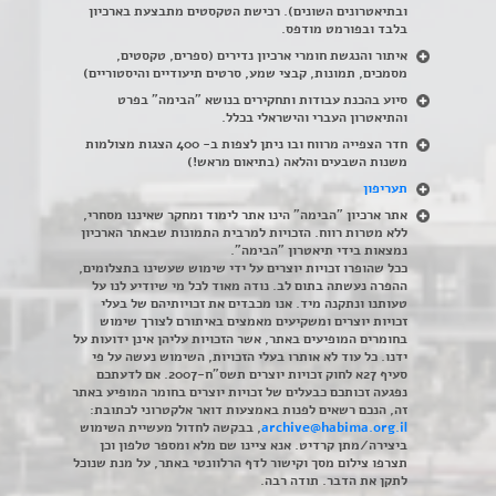
ובתיאטרונים השונים). רכישת הטקסטים מתבצעת בארכיון
בלבד ובפורמט מודפס.
איתור והנגשת חומרי ארכיון נדירים
(
ספרים, טקסטים,
מסמכים, תמונות, קבצי שמע, סרטים תיעודיים והיסטוריים)
סיוע בהכנת עבודות ותחקירים בנושא "הבימה" בפרט
והתיאטרון העברי והישראלי בכלל
.
חדר הצפייה מרווח ובו ניתן לצפות ב- 400 הצגות מצולמות
משנות השבעים והלאה (בתיאום מראש!)
תעריפון
אתר ארכיון "הבימה" הינו אתר לימוד ומחקר שאיננו מסחרי,
ללא מטרות רווח. הזכויות למרבית התמונות שבאתר הארכיון
נמצאות בידי תיאטרון "הבימה".
ככל שהופרו זכויות יוצרים על ידי שימוש שעשינו בתצלומים,
ההפרה נעשתה בתום לב. נודה מאוד לכל מי שיודיע לנו על
טעותנו ונתקנה מיד. אנו מכבדים את זכויותיהם של בעלי
זכויות יוצרים ומשקיעים מאמצים באיתורם לצורך שימוש
בחומרים המופיעים באתר, אשר הזכויות עליהן אינן ידועות על
ידנו. כל עוד לא אותרו בעלי הזכויות, השימוש נעשה על פי
סעיף 27א לחוק זכויות יוצרים תשס"ח-2007. אם לדעתכם
נפגעה זכותכם כבעלים של זכויות יוצרים בחומר המופיע באתר
זה, הנכם רשאים לפנות באמצעות דואר אלקטרוני לכתובת:
archive@habima.org.il
, בבקשה לחדול מעשיית השימוש
ביצירה/מתן קרדיט. אנא ציינו שם מלא ומספר טלפון וכן
תצרפו צילום מסך וקישור לדף הרלוונטי באתר, על מנת שנוכל
לתקן את הדבר. תודה רבה.