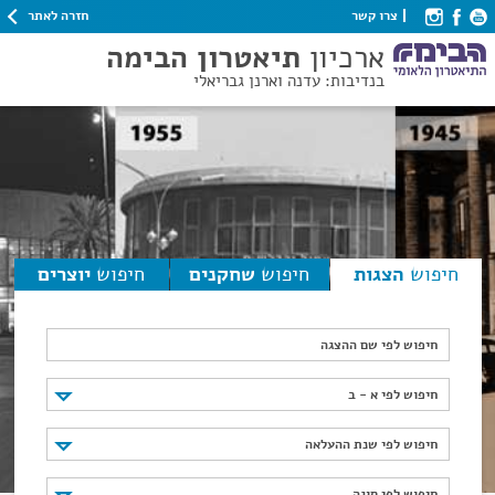
חזרה לאתר
צרו קשר
ארכיון
תיאטרון הבימה
בנדיבות: עדנה וארנן גבריאלי
חיפוש
הצגות
חיפוש
שחקנים
חיפוש
יוצרים
חיפוש לפי שם ההצגה
חיפוש לפי א - ב
חיפוש לפי א - ב
חיפוש לפי שנת ההעלאה
חיפוש לפי שנת ההעלאה
חיפוש לפי סוגה
חיפוש לפי סוגה