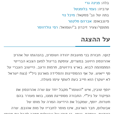
בלה:
פנינה גרי
ערביה:
נעמי בלומנטל
בתה של גב' פסקאל:
מיכל נוי
פיגנבאום:
אברהם סלקטר
מתופף/צעיר זיכרון ב'/שמואל:
רפי גולדווסר
על ההצגה
1917. חבורת בני מושבות יהודה ושומרון, בהנהגתו של אהרון
אהרונסון היושב במצרים, עוסקת בריגול למען הצבא הבריטי
המתמהמה לבוא. בארץ גירושים, חרמות ורעב. היישוב העברי על
סף ייאוש. על אף ההסתייגות והסלידה מארגון ניל"י (נצח ישראל
לא ישקר) הוא חייב כעת לשתף עימו פעולה.
יוסף טובין, איש "השומר" מקבל יחד עם שרה אהרונסון את
הפיקוד על ניל"י. החבורה מסתייגת ממנו, בואו מעורר בהם
חשדות. יוסף, שמקבל את הידיעה המרה על מותו של
אבשלום, חבר הארגון, אינו מוסר לחבריו על מות אהובם. שרה