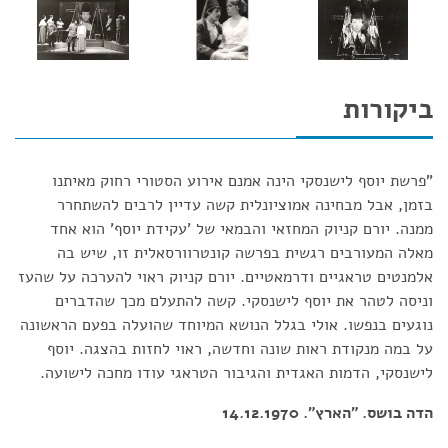
ביקורות
"פרשת יוסף לישנסקי הינה אמנם אירוע הסטורי רחוק מאיתנו
בזמן, אבל מבחינה אמוציונלית קשה עדיין לרבים להשתחרר
ממנה. יורם קניוק המחזאי והבמאי של 'עקידת יוסף' הוא אחד
מאלה המעורבים רגשית בפרשה קונטרוורסאלית זו, שיש בה
אלמנטים טראגיים ודרמאטיים. יורם קניוק ראוי להערכה על שהעז
וניסה לטהר את יוסף לישנסקי. קשה להתעלם מכך שהדברים
נוגעים בנפשו. אולי בגלל הנושא המיוחד שהועלה בפעם הראשונה
על במה מנקודת ראות שונה וחדשה, ראוי לחזות בהצגה. יוסף
לישנסקי, הדמות האגדית והגיבור הטראגי עודו מחכה לישועה.
הדה בושס. "הארץ". 14.12.1970