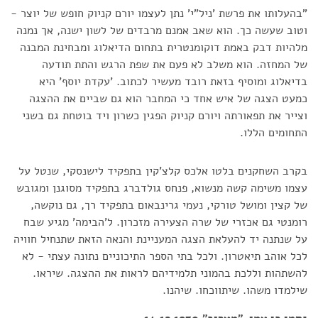
"בהעלותו את פרשת 'ניל"י' נתן לעצמו יורם קניוק חופש של יוצר -
וטוב שעשה כך. הוא שאב אמנם מרבדים של לשון ישנה, אך נמנה
מלהיות דבק באמת דוקומנטרית בתחום הדיאלוג ומבחינת המבנה
של המחזה. הוא משלב לא פעם את שפת הרגש והתת תודעה
בדיאלוג ומוסיף בזאת רובד מעשיר לכתוב. 'עקדת יוסף' היא
כמעט הצגה של איש אחד כי המחבר הוא גם שביים את ההצגה
וצייר את תפאורתה ויורם קניוק הפגין כשרון ויד בוטחת גם בשני
התחומים הללו.
בקרב השחקנים בלטו אלכס קלצ'קין בתפקיד לישנסקי, שנטל על
עצמו משימה קשה מנשוא, פנחס גולדברג בתפקיד מסוגנן ומגובש
של קצין ומושל טורקי, נעמי גרינבאום בתפקיד רך, גם נוקשה,
רומנטי גם אכזרי של שרה הצעירה מזכרון. ל'הבימה' מגיע שבח
על שנתנה יד להעלאת הצגה המעניינת והנאה הזאת שתנחיל חוויה
לכל אוהב תיאטרון. ולכל בתי הספר התיכוניים נתונה עצתי - לא
להשתהות וללכת בהמוני תלמידיהם לראות את ההצגה. שיראו.
שילמדו משהו. שיתווכחו. שיהנו.