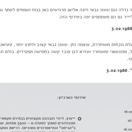
י נדלה וגם ששון גבאי ויונה אליאן מרגישים כאן בנוח ושמחים לשתף ג
יייר גם הם משתתפים יפה בטירוף הזה.
לת נוכחות משוחררת, עוצמה וחן. ששון גבאי קצוב ולחוץ יותר, טטיאנ
יל, ספונטאני ומשוחרר ועזרא דגן עובד קשה בחמישה תפקידים. כולם חב
ו.
3.
שירותי הארכיון:
ייעוץ, ליווי והכוונה מקצועית בבחירת טקסטי
ומונולוגים (מתוך למעלה מ – 500
ב"הבימה" ובתיאטרונים השונים). רכישת הטקס