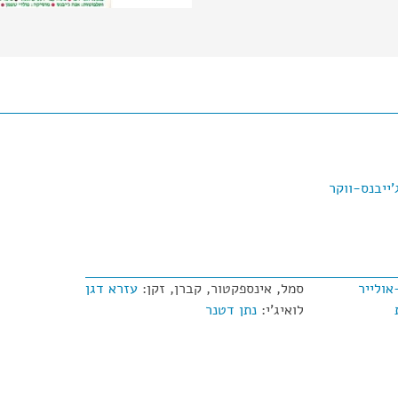
'ייבנס-ווקר
אולייר
סמל, אינספקטור, קברן, זקן:
עזרא דגן
לואיג'י:
נתן דטנר