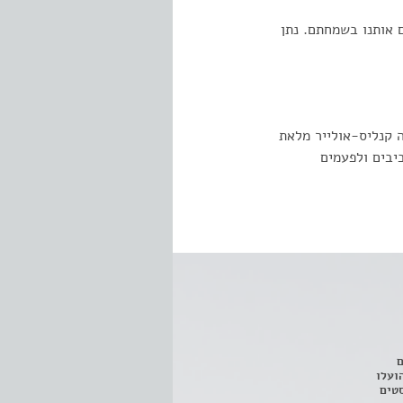
ם אותנו בשמחתם. נתן
ה קנליס-אולייר מלאת
יבים ולפעמים
ם
3 מחזות, שהועלו
טים