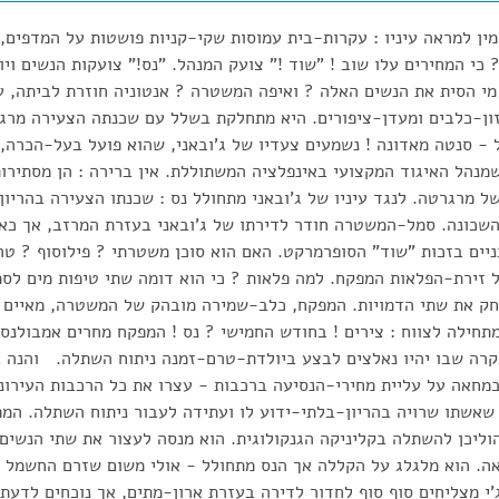
ן למראה עיניו : עקרות-בית עמוסות שקי-קניות פושטות על המדפים, 
 כי המחירים עלו שוב ! "שוד !" צועק המנהל. "נס!" צועקות הנשים ויו
מי הסית את הנשים האלה ? ואיפה המשטרה ? אנטוניה חוזרת לביתה, ע
זון-כלבים ומעדן-ציפורים. היא מתחלקת בשלל עם שכנתה הצעירה מר
- סנטה מאדונה ! נשמעים צעדיו של ג'ובאני, שהוא פועל בעל-הכרה, 
נהל האיגוד המקצועי באינפלציה המשתוללת. אין ברירה : הן מסתירו
 מרגרטה. לנגד עיניו של ג'ובאני מתחולל נס : שכנתו הצעירה בהריו
שכונה. סמל-המשטרה חודר לדירתו של ג'ובאני בעזרת המרזב, אך כאן 
יים בזכות "שוד" הסופרמרקט. האם הוא סוכן משטרתי ? פילוסוף ? טר
 זירת-הפלאות המפקח. למה פלאות ? כי הוא דומה שתי טיפות מים לסמ
ק את שתי הדמויות. המפקח, כלב-שמירה מובהק של המשטרה, מאיים 
חילה לצווח : צירים ! בחודש החמישי ? נס ! המפקח מחרים אמבולנס
מקרה שבו יהיו נאלצים לבצע ביולדת-טרם-זמנה ניתוח השתלה. והנה ב
מחאה על עליית מחירי-הנסיעה ברכבות - עצרו את כל הרכבות העירוניו
שאשתו שרויה בהריון-בלתי-ידוע לו ועתידה לעבור ניתוח השתלה. המ
ליכן להשתלה בקליניקה הגנקולוגית. הוא מנסה לעצור את שתי הנשים, 
ה. הוא מלגלג על הקללה אך הנס מתחולל - אולי משום שזרם החשמל נ
ג'י מצליחים סוף סוף לחדור לדירה בעזרת ארון-מתים, אך נוכחים לדעת