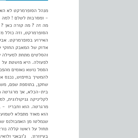
מנהל הסופרמרקט לא האמי
- ומסרבות לשלם ! למה ?
מה זה ? מה קורה כאן ? 
הסופרמרקט, וזה כולל מ
האירוע בסופרמרקט. אבל 
אדוק של המאבק החוקי שמ
והסלטים מתחת למעילה של
לפעולה. היא פושטת על ה
הסמל נושא נאומים מהפכנ
להמשיך בחיפוש, נכנס אל
שחקן, בתוספת שפם, משח
בית-הכלא, אך מרגרטה מת
לקליניקה גניקולוגית, ל
מרגרטה. הוא וחבריו - ב
הוא מאוד מתפלא לשמוע 
שנמלטו מן האמבולנס שהו
תחול על ראשו קללה נורא
בעיוורון. ג'ובאני ולואי