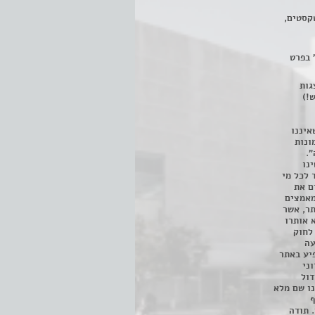
קסטים,
 בפרט
 ניתן לצפות ב- 400 הצגות
!)
איננו
ונות
".
נו
 לכל מי
ם את
מאמצים
תר, אשר
א אותרו
ת, השימוש נעשה על פי סעיף 27א לחוק
נפגעה
יע באתר
ני
דול
ו שם מלא
ף
 תודה