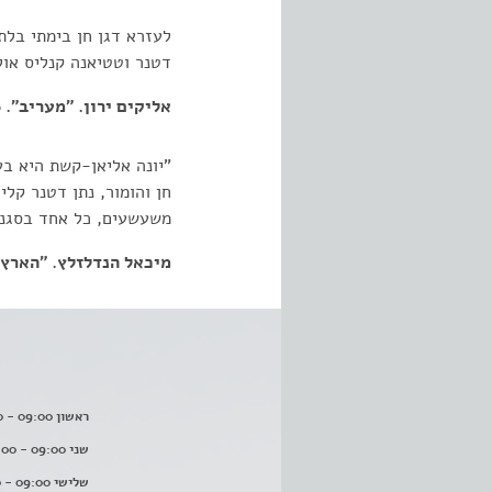
לעזרא דגן חן בימתי בלת
דטנר וטטיאנה קנליס אול
אליקים ירון. "מעריב". 3.02.1986
"יונה אליאן-קשת היא בע
חן והומור, נתן דטנר קל
משעשעים, כל אחד בסגננ
מיכאל הנדלזלץ. "הארץ". 02.1986
ראשון 09:00 - 16:00
שני 09:00 - 16:00
שלישי 09:00 - 16:00