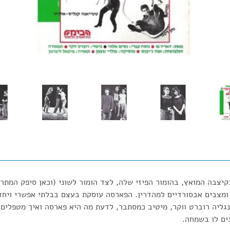
יצבה המואץ, בהומור הפיזי שלה, לצד הומור לשוני (וכאן סיפק המתרגם
ומצבים אבסורדיים למהדרין. הפארסה עוסקת בעצם בבלתי אפשרי ויחד
גליה רוברט ווקר, מיטיב כמסתבר, לדעת מה היא פארסה ואיך מטפלים
נים לו בשמחה.