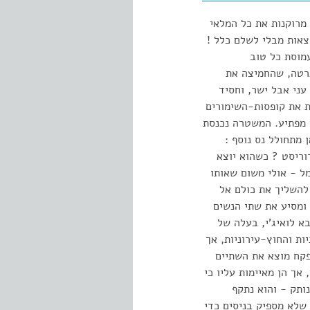
מרוקנות את כל המלאי
צאות מבלי לשלם כלל !
מוסת כל טוב
גרטה, שהחמיצה את
עני אבל ישר, וחסיד
ת את קופסות-השימורים
ן מפתיע. המשטרה נכנסת
מתחולל נס נוסף :
וריסט ? כשהוא יוצא
ל - אולי משום שאותו
להשליך את כולם אל
 ומסיע את שתי הנשים
א לואיג'י, בעלה של
ת והחוץ-עירוניות, אך
פקח מוצא את השתיים
אך הן מאיימות עליו כי
ותק - והוא נתקף
 שלא מספיק בניסים כדי