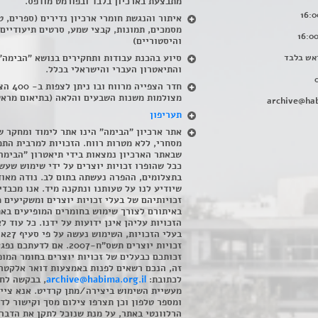
מתבצעת בארכיון בלבד ובפורמט מודפס.
איתור והנגשת חומרי ארכיון נדירים
(
ספרים, ט
מסמכים, תמונות, קבצי שמע, סרטים תיעודיים
והיסטוריים)
אש בלבד
סיוע בהכנת עבודות ותחקירים בנושא "הבימה"
והתיאטרון העברי והישראלי בכלל
.
חדר הצפייה מרווח ובו
מצולמות משנות השבעים והלאה (בתיאום מראש
archive@hab
תעריפון
אתר ארכיון "הבימה" הינו אתר לימוד ומחקר ש
מסחרי, ללא מטרות רווח. הזכויות למרבית התמ
שבאתר הארכיון נמצאות בידי תיאטרון "הבימה
ככל שהופרו זכויות יוצרים על ידי שימוש שעשי
בתצלומים, ההפרה נעשתה בתום לב. נודה מאוד
שיודיע לנו על טעותנו ונתקנה מיד. אנו מכבדי
זכויותיהם של בעלי זכויות יוצרים ומשקיעים 
באיתורם לצורך שימוש בחומרים המופיעים בא
הזכויות עליהן אינן ידועות על ידנו. כל עוד ל
בעלי הזכויו
זכויות יוצרים תשס"ח-2007. אם לדעתכם 
זכותכם כבעלים של זכויות יוצרים בחומר המופ
זה, הנכם רשאים לפנות באמצעות דואר אלקטרו
לכתובת:
archive@habima.org.il
, בבקשה לח
מעשיית השימוש ביצירה/מתן קרדיט. אנא ציינ
ומספר טלפון וכן תצרפו צילום מסך וקישור לד
הרלוונטי באתר, על מנת שנוכל לתקן את הדבר.