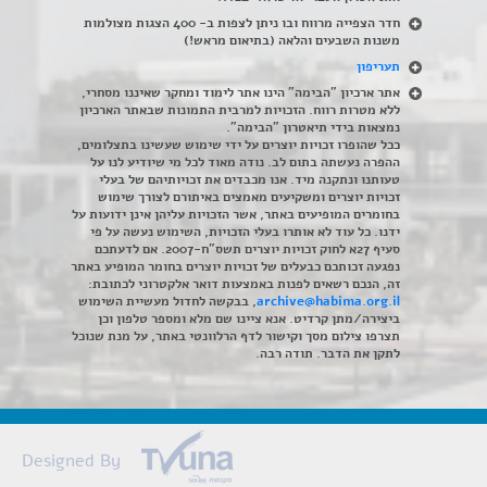
חדר הצפייה מרווח ובו ניתן לצפות ב- 400 הצגות מצולמות
משנות השבעים והלאה (בתיאום מראש!)
תעריפון
אתר ארכיון "הבימה" הינו אתר לימוד ומחקר שאיננו מסחרי,
ללא מטרות רווח. הזכויות למרבית התמונות שבאתר הארכיון
נמצאות בידי תיאטרון "הבימה".
ככל שהופרו זכויות יוצרים על ידי שימוש שעשינו בתצלומים,
ההפרה נעשתה בתום לב. נודה מאוד לכל מי שיודיע לנו על
טעותנו ונתקנה מיד. אנו מכבדים את זכויותיהם של בעלי
זכויות יוצרים ומשקיעים מאמצים באיתורם לצורך שימוש
בחומרים המופיעים באתר, אשר הזכויות עליהן אינן ידועות על
ידנו. כל עוד לא אותרו בעלי הזכויות, השימוש נעשה על פי
סעיף 27א לחוק זכויות יוצרים תשס"ח-2007. אם לדעתכם
נפגעה זכותכם כבעלים של זכויות יוצרים בחומר המופיע באתר
זה, הנכם רשאים לפנות באמצעות דואר אלקטרוני לכתובת:
archive@habima.org.il
, בבקשה לחדול מעשיית השימוש
ביצירה/מתן קרדיט. אנא ציינו שם מלא ומספר טלפון וכן
תצרפו צילום מסך וקישור לדף הרלוונטי באתר, על מנת שנוכל
לתקן את הדבר. תודה רבה.
Designed By