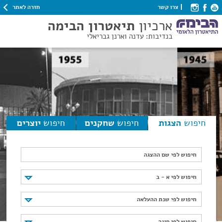
חזרה לאתר
צרו קשר
ארכיון
תיאטרון הבימה
בנדיבות: עדנה וארנן גבריאלי
חיפוש
הצגות
חיפוש
שחקנים
חיפוש
יוצרים
חיפוש לפי שם ההצגה
חיפוש לפי א - ב
חיפוש לפי א - ב
חיפוש לפי שנת ההעלאה
חיפוש לפי שנת ההעלאה
חיפוש לפי סוגה
חיפוש לפי סוגה