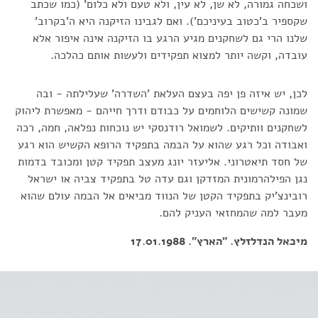
ושכחה גמורה, לא שן, לא עין, ולא טעם ולא כלום' (כמו שכתב
שקספיר ב'כטוב בעיניכם'). ואם לגבינו הזיקנה היא ה'בקרוב'
שלנו הרי גם לשחקנים מגיע הרגע בו הזיקנה אינה איפור אלא
עובדה, וקשה יותר למצוא תפקידים ולעשות אותם כהלכה.
לכן, יש איזה פן יפה בעצם העלאת 'השדרה' שעלילתה - ובה
שמונה קשישים הלוחמים על כבודם ודרך חייהם - מאפשרת ליהוק
לשחקנים וותיקים. לשמואל רודנסקי יש נוכחות נפלאה, חמה, רכה
ואבודה וכל רגע שהוא על הבמה בתפקיד הרופא הקשיש הוא רגע
של חסד תיאטרוני. אליעזר יונג מעצב תפקיד קטן ומכובד בדמות
נגן הפילהרמונית המזדקן וגם עדה טל בתפקיד צביה או ישראל
רובינצ'יק בתפקיד הקטן של הנווד מביאים אל הבמה עולם שהוא
מעבר למה שהמחזאי העניק להם.
מיכאל הנדלזלץ. "הארץ". 17.01.1988