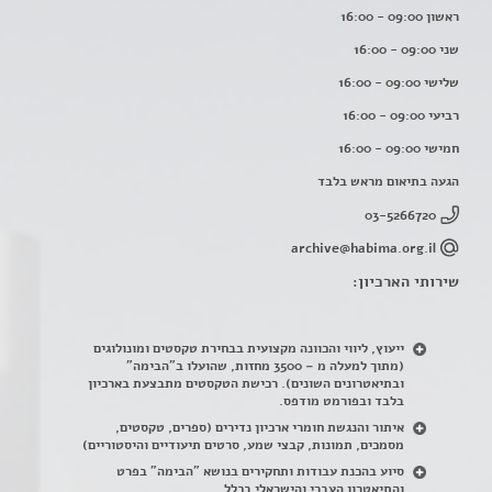
ראשון 09:00 - 16:00
שני 09:00 - 16:00
שלישי 09:00 - 16:00
רביעי 09:00 - 16:00
חמישי 09:00 - 16:00
הגעה בתיאום מראש בלבד
03-5266720
archive@habima.org.il
שירותי הארכיון:
ייעוץ, ליווי והכוונה מקצועית בבחירת טקסטים ומונולוגים
(מתוך למעלה מ – 3500 מחזות, שהועלו ב"הבימה"
ובתיאטרונים השונים). רכישת הטקסטים מתבצעת בארכיון
בלבד ובפורמט מודפס.
איתור והנגשת חומרי ארכיון נדירים
(
ספרים, טקסטים,
מסמכים, תמונות, קבצי שמע, סרטים תיעודיים והיסטוריים)
סיוע בהכנת עבודות ותחקירים בנושא "הבימה" בפרט
והתיאטרון העברי והישראלי בכלל
.