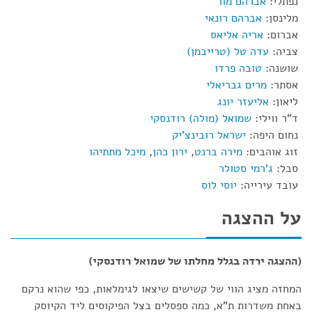
נפתלי:
אברהם מור
מלינסן:
אברהם רונאי
אברום:
אריה אליאס
צביה:
עדה טל (טרייבמן)
שושנה:
טובה פרדו
אסתר:
מרים גבריאלי
ליאון:
אליעזר יונג
ד"ר ווילי:
שמואל (מולה) רודנסקי
נחום היפה:
ישראל רובינצ'יק
זוג אוהבים:
מירה ברנט
,
ירון כהן
,
מיכל מתתיהו
סבל:
ג'רמי סטולר
עובד עירייה:
יוסי לוס
על ההצגה
(ההצגה ירדה בגלל מחלתו של שמואל רודנסקי)
המחזה מציג הווי של קשישים שיצאו לגימלאות, כפי שהוא נרקם
באחת משדרות ת"א, כמה ספסלים בצל הפיקוסים ליד הקיוסק