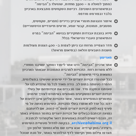
(מתוך למעלה מ – 3500 מחזות, שהועלו ב"הבימה"
ובתיאטרונים השונים). רכישת הטקסטים מתבצעת בארכיון
בלבד ובפורמט מודפס.
איתור והנגשת חומרי ארכיון נדירים
(
ספרים, טקסטים,
מסמכים, תמונות, קבצי שמע, סרטים תיעודיים והיסטוריים)
סיוע בהכנת עבודות ותחקירים בנושא "הבימה" בפרט
והתיאטרון העברי והישראלי בכלל
.
חדר הצפייה מרווח ובו ניתן לצפות ב- 400 הצגות מצולמות
משנות השבעים והלאה (בתיאום מראש!)
תעריפון
אתר ארכיון "הבימה" הינו אתר לימוד ומחקר שאיננו מסחרי,
ללא מטרות רווח. הזכויות למרבית התמונות שבאתר הארכיון
נמצאות בידי תיאטרון "הבימה".
ככל שהופרו זכויות יוצרים על ידי שימוש שעשינו בתצלומים,
ההפרה נעשתה בתום לב. נודה מאוד לכל מי שיודיע לנו על
טעותנו ונתקנה מיד. אנו מכבדים את זכויותיהם של בעלי
זכויות יוצרים ומשקיעים מאמצים באיתורם לצורך שימוש
בחומרים המופיעים באתר, אשר הזכויות עליהן אינן ידועות על
ידנו. כל עוד לא אותרו בעלי הזכויות, השימוש נעשה על פי
סעיף 27א לחוק זכויות יוצרים תשס"ח-2007. אם לדעתכם
נפגעה זכותכם כבעלים של זכויות יוצרים בחומר המופיע באתר
זה, הנכם רשאים לפנות באמצעות דואר אלקטרוני לכתובת:
archive@habima.org.il
, בבקשה לחדול מעשיית השימוש
ביצירה/מתן קרדיט. אנא ציינו שם מלא ומספר טלפון וכן
תצרפו צילום מסך וקישור לדף הרלוונטי באתר, על מנת שנוכל