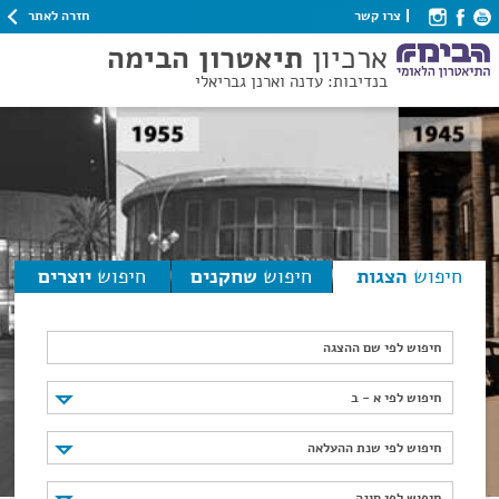
חזרה לאתר
צרו קשר
ארכיון
תיאטרון הבימה
בנדיבות: עדנה וארנן גבריאלי
חיפוש
הצגות
חיפוש
שחקנים
חיפוש
יוצרים
חיפוש לפי שם ההצגה
חיפוש לפי א - ב
חיפוש לפי א - ב
חיפוש לפי שנת ההעלאה
חיפוש לפי שנת ההעלאה
חיפוש לפי סוגה
חיפוש לפי סוגה