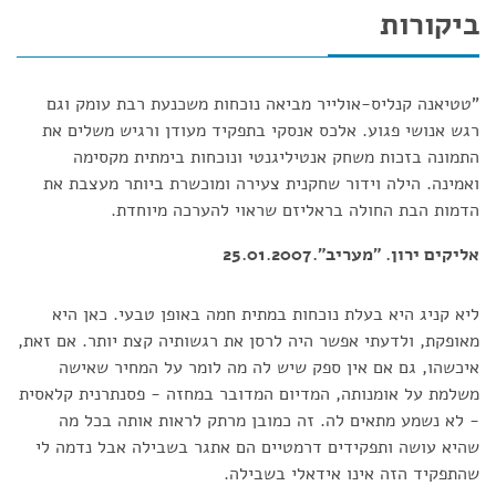
ביקורות
"טטיאנה קנליס-אולייר מביאה נוכחות משכנעת רבת עומק וגם
רגש אנושי פגוע. אלכס אנסקי בתפקיד מעודן ורגיש משלים את
התמונה בזכות משחק אנטיליגנטי ונוכחות בימתית מקסימה
ואמינה. הילה וידור שחקנית צעירה ומוכשרת ביותר מעצבת את
הדמות הבת החולה בראליזם שראוי להערכה מיוחדת.
אליקים ירון. "מעריב".25.01.2007
ליא קניג היא בעלת נוכחות במתית חמה באופן טבעי. כאן היא
מאופקת, ולדעתי אפשר היה לרסן את רגשותיה קצת יותר. אם זאת,
איכשהו, גם אם אין ספק שיש לה מה לומר על המחיר שאישה
משלמת על אומנותה, המדיום המדובר במחזה - פסנתרנית קלאסית
- לא נשמע מתאים לה. זה כמובן מרתק לראות אותה בכל מה
שהיא עושה ותפקידים דרמטיים הם אתגר בשבילה אבל נדמה לי
שהתפקיד הזה אינו אידאלי בשבילה.