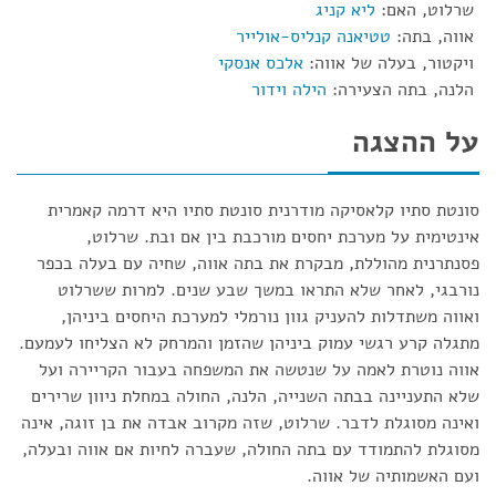
שרלוט, האם:
ליא קניג
אווה, בתה:
טטיאנה קנליס-אולייר
ויקטור, בעלה של אווה:
אלכס אנסקי
הלנה, בתה הצעירה:
הילה וידור
על ההצגה
סונטת סתיו קלאסיקה מודרנית סונטת סתיו היא דרמה קאמרית
אינטימית על מערכת יחסים מורכבת בין אם ובת. שרלוט,
פסנתרנית מהוללת, מבקרת את בתה אווה, שחיה עם בעלה בכפר
נורבגי, לאחר שלא התראו במשך שבע שנים. למרות ששרלוט
ואווה משתדלות להעניק גוון נורמלי למערכת היחסים ביניהן,
מתגלה קרע רגשי עמוק ביניהן שהזמן והמרחק לא הצליחו לעמעם.
אווה נוטרת לאמה על שנטשה את המשפחה בעבור הקריירה ועל
שלא התעניינה בבתה השנייה, הלנה, החולה במחלת ניוון שרירים
ואינה מסוגלת לדבר. שרלוט, שזה מקרוב אבדה את בן זוגה, אינה
מסוגלת להתמודד עם בתה החולה, שעברה לחיות אם אווה ובעלה,
ועם האשמותיה של אווה.