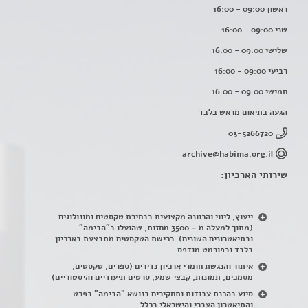
ראשון 09:00 - 16:00
שני 09:00 - 16:00
שלישי 09:00 - 16:00
רביעי 09:00 - 16:00
חמישי 09:00 - 16:00
הגעה בתיאום מראש בלבד
03-5266720
archive@habima.org.il
שירותי הארכיון:
ייעוץ, ליווי והכוונה מקצועית בבחירת טקסטים ומונולוגים
(מתוך למעלה מ – 3500 מחזות, שהועלו ב"הבימה"
ובתיאטרונים השונים). רכישת הטקסטים מתבצעת בארכיון
בלבד ובפורמט מודפס.
איתור והנגשת חומרי ארכיון נדירים
(
ספרים, טקסטים,
מסמכים, תמונות, קבצי שמע, סרטים תיעודיים והיסטוריים)
סיוע בהכנת עבודות ותחקירים בנושא "הבימה" בפרט
והתיאטרון העברי והישראלי בכלל
.