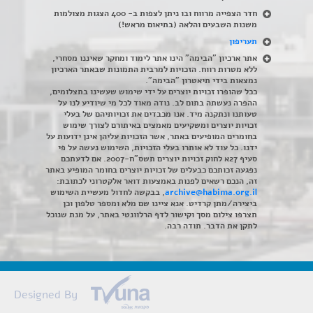
חדר הצפייה מרווח ובו ניתן לצפות ב- 400 הצגות מצולמות
משנות השבעים והלאה (בתיאום מראש!)
תעריפון
אתר ארכיון "הבימה" הינו אתר לימוד ומחקר שאיננו מסחרי,
ללא מטרות רווח. הזכויות למרבית התמונות שבאתר הארכיון
נמצאות בידי תיאטרון "הבימה".
ככל שהופרו זכויות יוצרים על ידי שימוש שעשינו בתצלומים,
ההפרה נעשתה בתום לב. נודה מאוד לכל מי שיודיע לנו על
טעותנו ונתקנה מיד. אנו מכבדים את זכויותיהם של בעלי
זכויות יוצרים ומשקיעים מאמצים באיתורם לצורך שימוש
בחומרים המופיעים באתר, אשר הזכויות עליהן אינן ידועות על
ידנו. כל עוד לא אותרו בעלי הזכויות, השימוש נעשה על פי
סעיף 27א לחוק זכויות יוצרים תשס"ח-2007. אם לדעתכם
נפגעה זכותכם כבעלים של זכויות יוצרים בחומר המופיע באתר
זה, הנכם רשאים לפנות באמצעות דואר אלקטרוני לכתובת:
archive@habima.org.il
, בבקשה לחדול מעשיית השימוש
ביצירה/מתן קרדיט. אנא ציינו שם מלא ומספר טלפון וכן
תצרפו צילום מסך וקישור לדף הרלוונטי באתר, על מנת שנוכל
לתקן את הדבר. תודה רבה.
Designed By