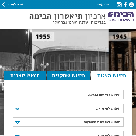
חזרה לאתר
צרו קשר
ארכיון
תיאטרון הבימה
בנדיבות: עדנה וארנן גבריאלי
חיפוש
הצגות
חיפוש
שחקנים
חיפוש
יוצרים
חיפוש לפי שם ההצגה
חיפוש לפי א - ב
חיפוש לפי א - ב
חיפוש לפי שנת ההעלאה
חיפוש לפי שנת ההעלאה
חיפוש לפי סוגה
חיפוש לפי סוגה