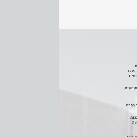
ם
3 מחזות, שהועלו
טים
קסטים,
 בפרט
 ניתן לצפות ב- 400 הצגות
!)