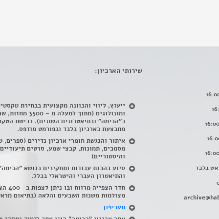
שירותי הארכיון:
ייעוץ, ליווי והכוונה מקצועית בבחירת טקסטי
ומונולוגים (מתוך למעלה מ – 500
ב"הבימה" ובתיאטרונים השונים). רכישת הטקס
מתבצעת בארכיון בלבד ובפורמט מודפס.
איתור והנגשת חומרי ארכיון נדירים
(
ספרים, ט
מסמכים, תמונות, קבצי שמע, סרטים תיעודיים
והיסטוריים)
אש בלבד
סיוע בהכנת עבודות ותחקירים בנושא "הבימה"
והתיאטרון העברי והישראלי בכלל
.
חדר הצפייה מרווח ובו
מצולמות משנות השבעים והלאה (בתיאום מראש
archive@hab
תעריפון