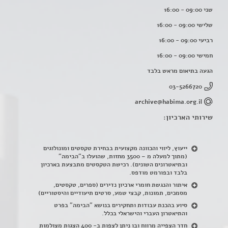
שני 09:00 - 16:00
שלישי 09:00 - 16:00
רביעי 09:00 - 16:00
חמישי 09:00 - 16:00
הגעה בתיאום מראש בלבד
03-5266720
archive@habima.org.il
שירותי הארכיון:
ייעוץ, ליווי והכוונה מקצועית בבחירת טקסטים ומונולוגים
(מתוך למעלה מ – 3500 מחזות, שהועלו ב"הבימה"
ובתיאטרונים השונים). רכישת הטקסטים מתבצעת בארכיון
בלבד ובפורמט מודפס.
איתור והנגשת חומרי ארכיון נדירים
(
ספרים, טקסטים,
מסמכים, תמונות, קבצי שמע, סרטים תיעודיים והיסטוריים)
סיוע בהכנת עבודות ותחקירים בנושא "הבימה" בפרט
והתיאטרון העברי והישראלי בכלל
.
חדר הצפייה מרווח ובו ניתן לצפות ב- 400 הצגות מצולמות