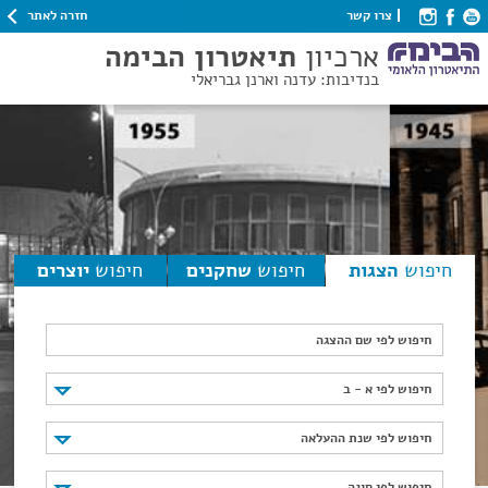
חזרה לאתר
צרו קשר
ארכיון
תיאטרון הבימה
בנדיבות: עדנה וארנן גבריאלי
חיפוש
הצגות
חיפוש
שחקנים
חיפוש
יוצרים
חיפוש לפי שם ההצגה
חיפוש לפי א - ב
חיפוש לפי א - ב
חיפוש לפי שנת ההעלאה
חיפוש לפי שנת ההעלאה
חיפוש לפי סוגה
חיפוש לפי סוגה