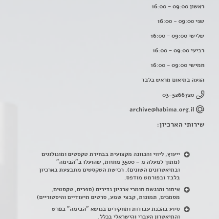
ראשון 09:00 - 16:00
שני 09:00 - 16:00
שלישי 09:00 - 16:00
רביעי 09:00 - 16:00
חמישי 09:00 - 16:00
הגעה בתיאום מראש בלבד
03-5266720
archive@habima.org.il
שירותי הארכיון:
ייעוץ, ליווי והכוונה מקצועית בבחירת טקסטים ומונולוגים
(מתוך למעלה מ – 3500 מחזות, שהועלו ב"הבימה"
ובתיאטרונים השונים). רכישת הטקסטים מתבצעת בארכיון
בלבד ובפורמט מודפס.
איתור והנגשת חומרי ארכיון נדירים
(
ספרים, טקסטים,
מסמכים, תמונות, קבצי שמע, סרטים תיעודיים והיסטוריים)
סיוע בהכנת עבודות ותחקירים בנושא "הבימה" בפרט
והתיאטרון העברי והישראלי בכלל
.