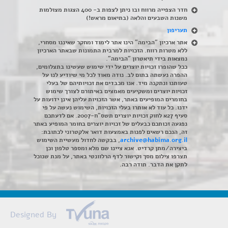
חדר הצפייה מרווח ובו ניתן לצפות ב- 400 הצגות מצולמות
משנות השבעים והלאה (בתיאום מראש!)
תעריפון
אתר ארכיון "הבימה" הינו אתר לימוד ומחקר שאיננו מסחרי,
ללא מטרות רווח. הזכויות למרבית התמונות שבאתר הארכיון
נמצאות בידי תיאטרון "הבימה".
ככל שהופרו זכויות יוצרים על ידי שימוש שעשינו בתצלומים,
ההפרה נעשתה בתום לב. נודה מאוד לכל מי שיודיע לנו על
טעותנו ונתקנה מיד. אנו מכבדים את זכויותיהם של בעלי
זכויות יוצרים ומשקיעים מאמצים באיתורם לצורך שימוש
בחומרים המופיעים באתר, אשר הזכויות עליהן אינן ידועות על
ידנו. כל עוד לא אותרו בעלי הזכויות, השימוש נעשה על פי
סעיף 27א לחוק זכויות יוצרים תשס"ח-2007. אם לדעתכם
נפגעה זכותכם כבעלים של זכויות יוצרים בחומר המופיע באתר
זה, הנכם רשאים לפנות באמצעות דואר אלקטרוני לכתובת:
archive@habima.org.il
, בבקשה לחדול מעשיית השימוש
ביצירה/מתן קרדיט. אנא ציינו שם מלא ומספר טלפון וכן
תצרפו צילום מסך וקישור לדף הרלוונטי באתר, על מנת שנוכל
לתקן את הדבר. תודה רבה.
Designed By