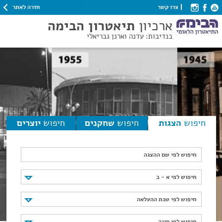
חזרה לאתר
צרו קשר
ארכיון
תיאטרון הבימה
בנדיבות: עדנה וארנן גבריאלי
חיפוש
הצגות
חיפוש
שחקנים
חיפוש
יוצרים
חיפוש לפי שם ההצגה
חיפוש לפי א - ב
חיפוש לפי א - ב
חיפוש לפי שנת ההעלאה
חיפוש לפי שנת ההעלאה
חיפוש לפי סוגה
חיפוש לפי סוגה