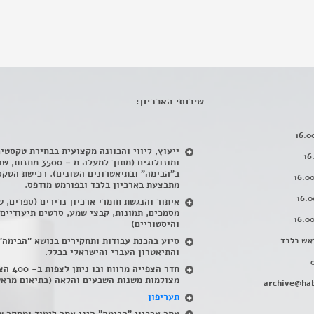
שירותי הארכיון:
ייעוץ, ליווי והכוונה מקצועית בבחירת טקסטי
ומונולוגים (מתוך למעלה מ – 500
ב"הבימה" ובתיאטרונים השונים). רכישת הטקס
מתבצעת בארכיון בלבד ובפורמט מודפס.
איתור והנגשת חומרי ארכיון נדירים
(
ספרים, ט
מסמכים, תמונות, קבצי שמע, סרטים תיעודיים
והיסטוריים)
אש בלבד
סיוע בהכנת עבודות ותחקירים בנושא "הבימה"
והתיאטרון העברי והישראלי בכלל
.
חדר הצפייה מרווח ובו
מצולמות משנות השבעים והלאה (בתיאום מראש
archive@hab
תעריפון