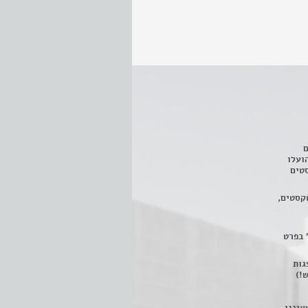
ם
3 מחזות, שהועלו
טים
קסטים,
 בפרט
 ניתן לצפות ב- 400 הצגות
!)