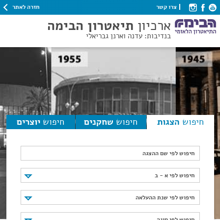
חזרה לאתר
צרו קשר
ארכיון
תיאטרון הבימה
בנדיבות: עדנה וארנן גבריאלי
חיפוש
הצגות
חיפוש
שחקנים
חיפוש
יוצרים
חיפוש לפי שם ההצגה
חיפוש לפי א - ב
חיפוש לפי א - ב
חיפוש לפי שנת ההעלאה
חיפוש לפי שנת ההעלאה
חיפוש לפי סוגה
חיפוש לפי סוגה