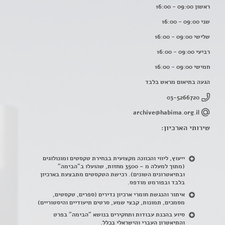
ראשון 09:00 - 16:00
שני 09:00 - 16:00
שלישי 09:00 - 16:00
רביעי 09:00 - 16:00
חמישי 09:00 - 16:00
הגעה בתיאום מראש בלבד
03-5266720
archive@habima.org.il
שירותי הארכיון:
ייעוץ, ליווי והכוונה מקצועית בבחירת טקסטים ומונולוגים
(מתוך למעלה מ – 3500 מחזות, שהועלו ב"הבימה"
ובתיאטרונים השונים). רכישת הטקסטים מתבצעת בארכיון
בלבד ובפורמט מודפס.
איתור והנגשת חומרי ארכיון נדירים
(
ספרים, טקסטים,
מסמכים, תמונות, קבצי שמע, סרטים תיעודיים והיסטוריים)
סיוע בהכנת עבודות ותחקירים בנושא "הבימה" בפרט
והתיאטרון העברי והישראלי בכלל
.