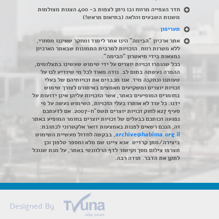
חדר הצפייה מרווח ובו ניתן לצפות ב- 400 הצגות מצולמות
משנות השבעים והלאה (בתיאום מראש!)
תעריפון
אתר ארכיון "הבימה" הינו אתר לימוד ומחקר שאיננו מסחרי,
ללא מטרות רווח. הזכויות למרבית התמונות שבאתר הארכיון
נמצאות בידי תיאטרון "הבימה".
ככל שהופרו זכויות יוצרים על ידי שימוש שעשינו בתצלומים,
ההפרה נעשתה בתום לב. נודה מאוד לכל מי שיודיע לנו על
טעותנו ונתקנה מיד. אנו מכבדים את זכויותיהם של בעלי
זכויות יוצרים ומשקיעים מאמצים באיתורם לצורך שימוש
בחומרים המופיעים באתר, אשר הזכויות עליהן אינן ידועות על
ידנו. כל עוד לא אותרו בעלי הזכויות, השימוש נעשה על פי
סעיף 27א לחוק זכויות יוצרים תשס"ח-2007. אם לדעתכם
נפגעה זכותכם כבעלים של זכויות יוצרים בחומר המופיע באתר
זה, הנכם רשאים לפנות באמצעות דואר אלקטרוני לכתובת:
archive@habima.org.il
, בבקשה לחדול מעשיית השימוש
ביצירה/מתן קרדיט. אנא ציינו שם מלא ומספר טלפון וכן
תצרפו צילום מסך וקישור לדף הרלוונטי באתר, על מנת שנוכל
לתקן את הדבר. תודה רבה.
Designed By