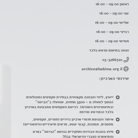
ראשון 09:00 - 16:00
שני 09:00 - 16:00
שלישי 09:00 - 16:00
רביעי 09:00 - 16:00
חמישי 09:00 - 16:00
הגעה בתיאום מראש בלבד
03-5266720
archive@habima.org.il
שירותי הארכיון:
ייעוץ, ליווי והכוונה מקצועית בבחירת טקסטים ומונולוגים
(מתוך למעלה מ – 3500 מחזות, שהועלו ב"הבימה"
ובתיאטרונים השונים). רכישת הטקסטים מתבצעת בארכיון
בלבד ובפורמט מודפס.
איתור והנגשת חומרי ארכיון נדירים
(
ספרים, טקסטים,
מסמכים, תמונות, קבצי שמע, סרטים תיעודיים והיסטוריים)
סיוע בהכנת עבודות ותחקירים בנושא "הבימה" בפרט
והתיאטרון העברי והישראלי בכלל
.