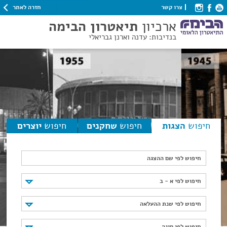
חזרה לאתר
צרו קשר
ארכיון
תיאטרון הבימה
בנדיבות: עדנה וארנן גבריאלי
חיפוש
הצגות
חיפוש
שחקנים
חיפוש
יוצרים
חיפוש לפי שם ההצגה
חיפוש לפי א - ב
חיפוש לפי א - ב
חיפוש לפי שנת ההעלאה
חיפוש לפי שנת ההעלאה
חיפוש לפי סוגה
חיפוש לפי סוגה