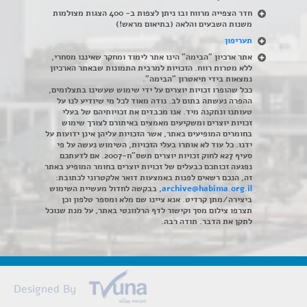
חדר הצפייה מרווח ובו ניתן לצפות ב- 400 הצגות מצולמות
משנות השבעים והלאה (בתיאום מראש!)
תעריפון
אתר ארכיון "הבימה" הינו אתר לימוד ומחקר שאיננו מסחרי,
ללא מטרות רווח. הזכויות למרבית התמונות שבאתר הארכיון
נמצאות בידי תיאטרון "הבימה".
ככל שהופרו זכויות יוצרים על ידי שימוש שעשינו בתצלומים,
ההפרה נעשתה בתום לב. נודה מאוד לכל מי שיודיע לנו על
טעותנו ונתקנה מיד. אנו מכבדים את זכויותיהם של בעלי
זכויות יוצרים ומשקיעים מאמצים באיתורם לצורך שימוש
בחומרים המופיעים באתר, אשר הזכויות עליהן אינן ידועות על
ידנו. כל עוד לא אותרו בעלי הזכויות, השימוש נעשה על פי
סעיף 27א לחוק זכויות יוצרים תשס"ח-2007. אם לדעתכם
נפגעה זכותכם כבעלים של זכויות יוצרים בחומר המופיע באתר
זה, הנכם רשאים לפנות באמצעות דואר אלקטרוני לכתובת:
archive@habima.org.il
, בבקשה לחדול מעשיית השימוש
ביצירה/מתן קרדיט. אנא ציינו שם מלא ומספר טלפון וכן
תצרפו צילום מסך וקישור לדף הרלוונטי באתר, על מנת שנוכל
לתקן את הדבר. תודה רבה.
Designed By