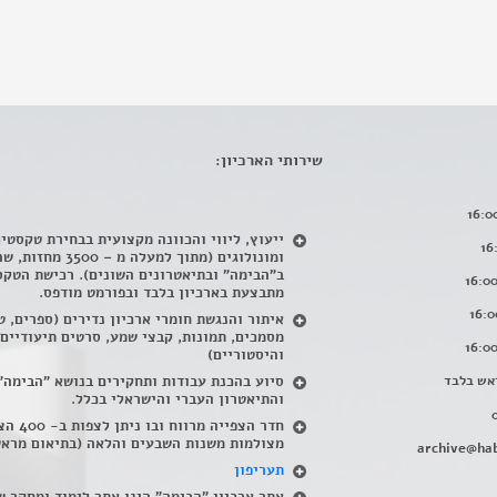
שירותי הארכיון:
ייעוץ, ליווי והכוונה מקצועית בבחירת טקסטי
ומונולוגים (מתוך למעלה מ – 500
ב"הבימה" ובתיאטרונים השונים). רכישת הטקס
מתבצעת בארכיון בלבד ובפורמט מודפס.
איתור והנגשת חומרי ארכיון נדירים
(
ספרים, ט
מסמכים, תמונות, קבצי שמע, סרטים תיעודיים
והיסטוריים)
אש בלבד
סיוע בהכנת עבודות ותחקירים בנושא "הבימה"
והתיאטרון העברי והישראלי בכלל
.
חדר הצפייה מרווח ובו
מצולמות משנות השבעים והלאה (בתיאום מראש
archive@hab
תעריפון