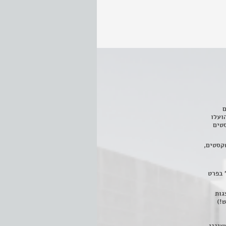
ם
3 מחזות, שהועלו
טים
קסטים,
 בפרט
 ניתן לצפות ב- 400 הצגות
!)