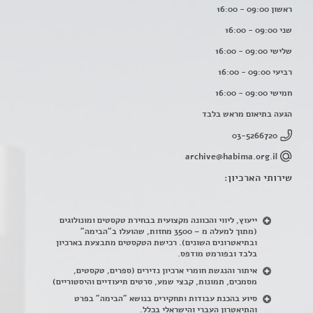
ראשון 09:00 - 16:00
שני 09:00 - 16:00
שלישי 09:00 - 16:00
רביעי 09:00 - 16:00
חמישי 09:00 - 16:00
הגעה בתיאום מראש בלבד
03-5266720
archive@habima.org.il
שירותי הארכיון:
ייעוץ, ליווי והכוונה מקצועית בבחירת טקסטים ומונולוגים
(מתוך למעלה מ – 3500 מחזות, שהועלו ב"הבימה"
ובתיאטרונים השונים). רכישת הטקסטים מתבצעת בארכיון
בלבד ובפורמט מודפס.
איתור והנגשת חומרי ארכיון נדירים
(
ספרים, טקסטים,
מסמכים, תמונות, קבצי שמע, סרטים תיעודיים והיסטוריים)
סיוע בהכנת עבודות ותחקירים בנושא "הבימה" בפרט
והתיאטרון העברי והישראלי בכלל
.