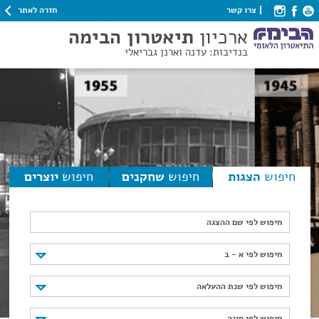
חזרה לאתר
צרו קשר
ארכיון
תיאטרון הבימה
בנדיבות: עדנה וארנן גבריאלי
חיפוש
הצגות
חיפוש
שחקנים
חיפוש
יוצרים
חיפוש לפי שם ההצגה
חיפוש לפי א - ב
חיפוש לפי א - ב
חיפוש לפי שנת ההעלאה
חיפוש לפי שנת ההעלאה
חיפוש לפי סוגה
חיפוש לפי סוגה