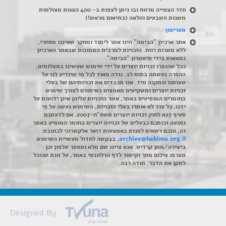
חדר הצפייה מרווח ובו ניתן לצפות ב- 400 הצגות מצולמות
משנות השבעים והלאה (בתיאום מראש!)
תעריפון
אתר ארכיון "הבימה" הינו אתר לימוד ומחקר שאיננו מסחרי,
ללא מטרות רווח. הזכויות למרבית התמונות שבאתר הארכיון
נמצאות בידי תיאטרון "הבימה".
ככל שהופרו זכויות יוצרים על ידי שימוש שעשינו בתצלומים,
ההפרה נעשתה בתום לב. נודה מאוד לכל מי שיודיע לנו על
טעותנו ונתקנה מיד. אנו מכבדים את זכויותיהם של בעלי
זכויות יוצרים ומשקיעים מאמצים באיתורם לצורך שימוש
בחומרים המופיעים באתר, אשר הזכויות עליהן אינן ידועות על
ידנו. כל עוד לא אותרו בעלי הזכויות, השימוש נעשה על פי
סעיף 27א לחוק זכויות יוצרים תשס"ח-2007. אם לדעתכם
נפגעה זכותכם כבעלים של זכויות יוצרים בחומר המופיע באתר
זה, הנכם רשאים לפנות באמצעות דואר אלקטרוני לכתובת:
archive@habima.org.il
, בבקשה לחדול מעשיית השימוש
ביצירה/מתן קרדיט. אנא ציינו שם מלא ומספר טלפון וכן
תצרפו צילום מסך וקישור לדף הרלוונטי באתר, על מנת שנוכל
לתקן את הדבר. תודה רבה.
Designed By