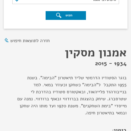
חפש
חזרה לתוצאות חיפוש
אמנון מסקין
1934 - 2015
בוגר הסטודיו הדרמטי שליד תיאטרון "הבימה". בשנת
1955 התקבל ל"הבימה" כשחקן וכעוזר במאי. למד
בנייבורהוד פלייהאוז, ובאקטורס סטודיו בהדרכת לי
שטרסברג. שיחק בהצגות בברודווי ובאוף ברודווי. נמנה עם
מייסדי "בימת השחקנים". משנת 1970 ועד מותו היה שחקן
ובמאי בתיאטרון חיפה.
בימוי: