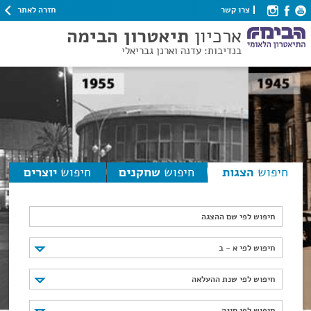
חזרה לאתר
צרו קשר
ארכיון
תיאטרון הבימה
בנדיבות: עדנה וארנן גבריאלי
חיפוש
הצגות
חיפוש
שחקנים
חיפוש
יוצרים
חיפוש לפי שם ההצגה
חיפוש לפי א - ב
חיפוש לפי א - ב
חיפוש לפי שנת ההעלאה
חיפוש לפי שנת ההעלאה
חיפוש לפי סוגה
חיפוש לפי סוגה