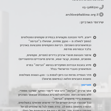
03-5266720
archive@habima.org.il
שירותי הארכיון:
ייעוץ, ליווי והכוונה מקצועית בבחירת טקסטים ומונולוגים
(מתוך למעלה מ – 3500 מחזות, שהועלו ב"הבימה"
ובתיאטרונים השונים). רכישת הטקסטים מתבצעת בארכיון
בלבד ובפורמט מודפס.
איתור והנגשת חומרי ארכיון נדירים
(
ספרים, טקסטים,
מסמכים, תמונות, קבצי שמע, סרטים תיעודיים והיסטוריים)
סיוע בהכנת עבודות ותחקירים בנושא "הבימה" בפרט
והתיאטרון העברי והישראלי בכלל
.
חדר הצפייה מרווח ובו ניתן לצפות ב- 400 הצגות מצולמות
משנות השבעים והלאה (בתיאום מראש!)
תעריפון
אתר ארכיון "הבימה" הינו אתר לימוד ומחקר שאיננו מסחרי,
ללא מטרות רווח. הזכויות למרבית התמונות שבאתר הארכיון
נמצאות בידי תיאטרון "הבימה".
ככל שהופרו זכויות יוצרים על ידי שימוש שעשינו בתצלומים,
ההפרה נעשתה בתום לב. נודה מאוד לכל מי שיודיע לנו על
טעותנו ונתקנה מיד. אנו מכבדים את זכויותיהם של בעלי