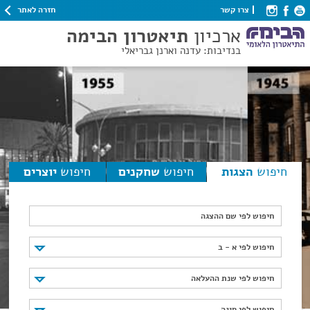
חזרה לאתר
צרו קשר
ארכיון
תיאטרון הבימה
בנדיבות: עדנה וארנן גבריאלי
חיפוש
הצגות
חיפוש
שחקנים
חיפוש
יוצרים
חיפוש לפי שם ההצגה
חיפוש לפי א - ב
חיפוש לפי א - ב
חיפוש לפי שנת ההעלאה
חיפוש לפי שנת ההעלאה
חיפוש לפי סוגה
חיפוש לפי סוגה