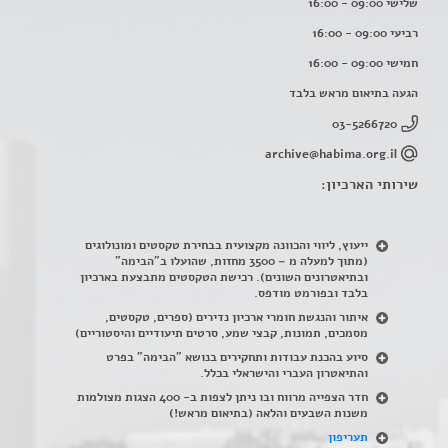
שלישי 09:00 - 16:00
רביעי 09:00 - 16:00
חמישי 09:00 - 16:00
הגעה בתיאום מראש בלבד
03-5266720
archive@habima.org.il
שירותי הארכיון:
ייעוץ, ליווי והכוונה מקצועית בבחירת טקסטים ומונולוגים
(מתוך למעלה מ – 3500 מחזות, שהועלו ב"הבימה"
ובתיאטרונים השונים). רכישת הטקסטים מתבצעת בארכיון
בלבד ובפורמט מודפס.
איתור והנגשת חומרי ארכיון נדירים
(
ספרים, טקסטים,
מסמכים, תמונות, קבצי שמע, סרטים תיעודיים והיסטוריים)
סיוע בהכנת עבודות ותחקירים בנושא "הבימה" בפרט
והתיאטרון העברי והישראלי בכלל
.
חדר הצפייה מרווח ובו ניתן לצפות ב- 400 הצגות מצולמות
משנות השבעים והלאה (בתיאום מראש!)
תעריפון