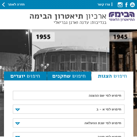
חזרה לאתר
צרו קשר
ארכיון
תיאטרון הבימה
בנדיבות: עדנה וארנן גבריאלי
חיפוש
הצגות
חיפוש
שחקנים
חיפוש
יוצרים
חיפוש לפי שם ההצגה
חיפוש לפי א - ב
חיפוש לפי א - ב
חיפוש לפי שנת ההעלאה
חיפוש לפי שנת ההעלאה
חיפוש לפי סוגה
חיפוש לפי סוגה