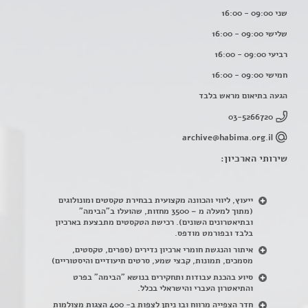
שני 09:00 - 16:00
שלישי 09:00 - 16:00
רביעי 09:00 - 16:00
חמישי 09:00 - 16:00
הגעה בתיאום מראש בלבד
03-5266720
archive@habima.org.il
שירותי הארכיון:
ייעוץ, ליווי והכוונה מקצועית בבחירת טקסטים ומונולוגים
(מתוך למעלה מ – 3500 מחזות, שהועלו ב"הבימה"
ובתיאטרונים השונים). רכישת הטקסטים מתבצעת בארכיון
בלבד ובפורמט מודפס.
איתור והנגשת חומרי ארכיון נדירים
(
ספרים, טקסטים,
מסמכים, תמונות, קבצי שמע, סרטים תיעודיים והיסטוריים)
סיוע בהכנת עבודות ותחקירים בנושא "הבימה" בפרט
והתיאטרון העברי והישראלי בכלל
.
חדר הצפייה מרווח ובו ניתן לצפות ב- 400 הצגות מצולמות