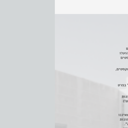
ם
3 מחזות, שהועלו
טים
קסטים,
 בפרט
 ניתן לצפות ב- 400 הצגות
!)
איננו
ונות
".