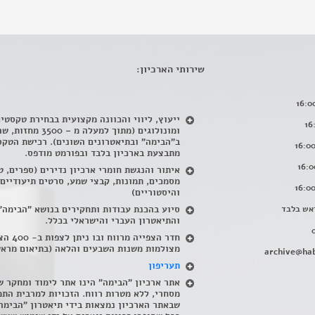
שירותי הארכיון:
ייעוץ, ליווי והכוונה מקצועית בבחירת טקסטי
ומונולוגים (מתוך למעלה מ – 500
ב"הבימה" ובתיאטרונים השונים). רכישת הטקס
מתבצעת בארכיון בלבד ובפורמט מודפס.
איתור והנגשת חומרי ארכיון נדירים
(
ספרים, ט
מסמכים, תמונות, קבצי שמע, סרטים תיעודיים
והיסטוריים)
אש בלבד
סיוע בהכנת עבודות ותחקירים בנושא "הבימה"
והתיאטרון העברי והישראלי בכלל
.
חדר הצפייה מרווח ובו
מצולמות משנות השבעים והלאה (בתיאום מראש
archive@hab
תעריפון
אתר ארכיון "הבימה" הינו אתר לימוד ומחקר ש
מסחרי, ללא מטרות רווח. הזכויות למרבית התמ
שבאתר הארכיון נמצאות בידי תיאטרון "הבימה