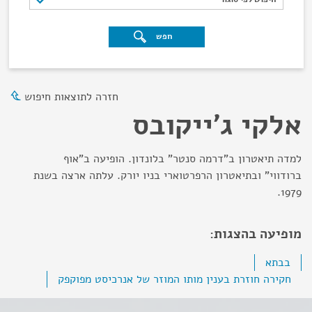
חפש
חזרה לתוצאות חיפוש
אלקי ג'ייקובס
למדה תיאטרון ב"דרמה סנטר" בלונדון. הופיעה ב"אוף
ברודווי" ובתיאטרון הרפרטוארי בניו יורק. עלתה ארצה בשנת
1979.
מופיעה בהצגות:
בבתא
חקירה חוזרת בענין מותו המוזר של אנרכיסט מפוקפק