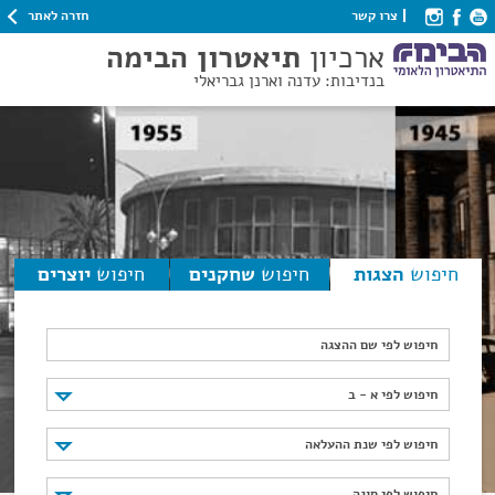
חזרה לאתר
צרו קשר
ארכיון
תיאטרון הבימה
בנדיבות: עדנה וארנן גבריאלי
חיפוש
הצגות
חיפוש
שחקנים
חיפוש
יוצרים
חיפוש לפי שם ההצגה
חיפוש לפי א - ב
חיפוש לפי א - ב
חיפוש לפי שנת ההעלאה
חיפוש לפי שנת ההעלאה
חיפוש לפי סוגה
חיפוש לפי סוגה