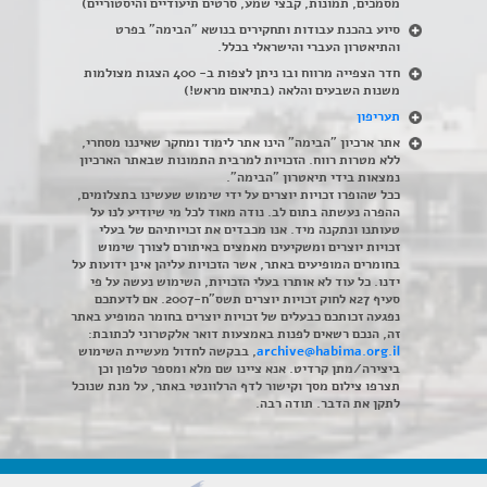
מסמכים, תמונות, קבצי שמע, סרטים תיעודיים והיסטוריים)
סיוע בהכנת עבודות ותחקירים בנושא "הבימה" בפרט
והתיאטרון העברי והישראלי בכלל
.
חדר הצפייה מרווח ובו ניתן לצפות ב- 400 הצגות מצולמות
משנות השבעים והלאה (בתיאום מראש!)
תעריפון
אתר ארכיון "הבימה" הינו אתר לימוד ומחקר שאיננו מסחרי,
ללא מטרות רווח. הזכויות למרבית התמונות שבאתר הארכיון
נמצאות בידי תיאטרון "הבימה".
ככל שהופרו זכויות יוצרים על ידי שימוש שעשינו בתצלומים,
ההפרה נעשתה בתום לב. נודה מאוד לכל מי שיודיע לנו על
טעותנו ונתקנה מיד. אנו מכבדים את זכויותיהם של בעלי
זכויות יוצרים ומשקיעים מאמצים באיתורם לצורך שימוש
בחומרים המופיעים באתר, אשר הזכויות עליהן אינן ידועות על
ידנו. כל עוד לא אותרו בעלי הזכויות, השימוש נעשה על פי
סעיף 27א לחוק זכויות יוצרים תשס"ח-2007. אם לדעתכם
נפגעה זכותכם כבעלים של זכויות יוצרים בחומר המופיע באתר
זה, הנכם רשאים לפנות באמצעות דואר אלקטרוני לכתובת:
archive@habima.org.il
, בבקשה לחדול מעשיית השימוש
ביצירה/מתן קרדיט. אנא ציינו שם מלא ומספר טלפון וכן
תצרפו צילום מסך וקישור לדף הרלוונטי באתר, על מנת שנוכל
לתקן את הדבר. תודה רבה.