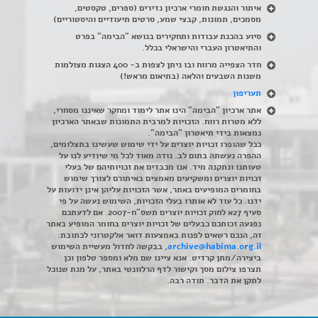
איתור והנגשת חומרי ארכיון נדירים
(
ספרים, טקסטים,
מסמכים, תמונות, קבצי שמע, סרטים תיעודיים והיסטוריים)
סיוע בהכנת עבודות ותחקירים בנושא "הבימה" בפרט
והתיאטרון העברי והישראלי בכלל
.
חדר הצפייה מרווח ובו ניתן לצפות ב- 400 הצגות מצולמות
משנות השבעים והלאה (בתיאום מראש!)
תעריפון
אתר ארכיון "הבימה" הינו אתר לימוד ומחקר שאיננו מסחרי,
ללא מטרות רווח. הזכויות למרבית התמונות שבאתר הארכיון
נמצאות בידי תיאטרון "הבימה".
ככל שהופרו זכויות יוצרים על ידי שימוש שעשינו בתצלומים,
ההפרה נעשתה בתום לב. נודה מאוד לכל מי שיודיע לנו על
טעותנו ונתקנה מיד. אנו מכבדים את זכויותיהם של בעלי
זכויות יוצרים ומשקיעים מאמצים באיתורם לצורך שימוש
בחומרים המופיעים באתר, אשר הזכויות עליהן אינן ידועות על
ידנו. כל עוד לא אותרו בעלי הזכויות, השימוש נעשה על פי
סעיף 27א לחוק זכויות יוצרים תשס"ח-2007. אם לדעתכם
נפגעה זכותכם כבעלים של זכויות יוצרים בחומר המופיע באתר
זה, הנכם רשאים לפנות באמצעות דואר אלקטרוני לכתובת:
archive@habima.org.il
, בבקשה לחדול מעשיית השימוש
ביצירה/מתן קרדיט. אנא ציינו שם מלא ומספר טלפון וכן
תצרפו צילום מסך וקישור לדף הרלוונטי באתר, על מנת שנוכל
לתקן את הדבר. תודה רבה.