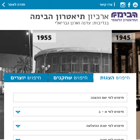
חזרה לאתר
צרו קשר
ארכיון
תיאטרון הבימה
בנדיבות: עדנה וארנן גבריאלי
חיפוש
הצגות
חיפוש
שחקנים
חיפוש
יוצרים
חיפוש לפי שם ההצגה
חיפוש לפי א - ב
חיפוש לפי א - ב
חיפוש לפי שנת ההעלאה
חיפוש לפי שנת ההעלאה
חיפוש לפי סוגה
חיפוש לפי סוגה