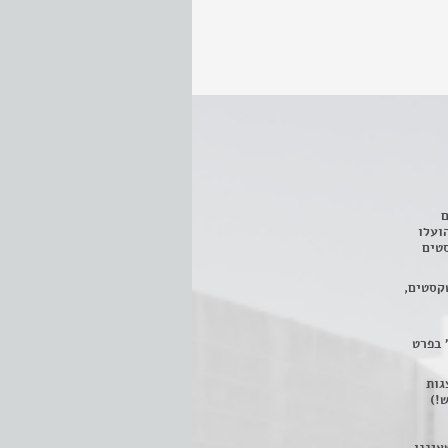
ם
3 מחזות, שהועלו
טים
קסטים,
 בפרט
 ניתן לצפות ב- 400 הצגות
!)