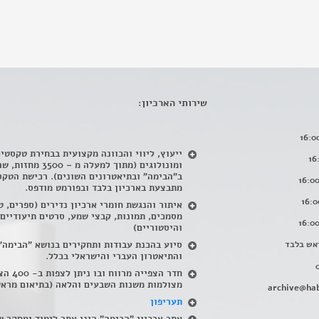
שירותי הארכיון:
ייעוץ, ליווי והכוונה מקצועית בבחירת טקסטי
ומונולוגים (מתוך למעלה מ – 500
ב"הבימה" ובתיאטרונים השונים). רכישת הטקס
מתבצעת בארכיון בלבד ובפורמט מודפס.
איתור והנגשת חומרי ארכיון נדירים
(
ספרים, ט
מסמכים, תמונות, קבצי שמע, סרטים תיעודיים
והיסטוריים)
אש בלבד
סיוע בהכנת עבודות ותחקירים בנושא "הבימה"
והתיאטרון העברי והישראלי בכלל
.
חדר הצפייה מרווח ובו
מצולמות משנות השבעים והלאה (בתיאום מראש
archive@hab
תעריפון