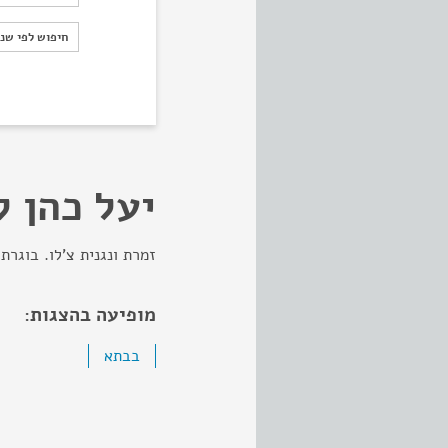
חיפוש לפי ש
חיפוש לפי שנ
יעל כהן ל
זמרת ונגנית צ'לו. בוגר
מופיעה בהצגות:
בבתא