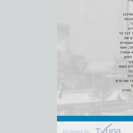
!)
איננו
ונות
".
נו
 לכל מי
ם את
מאמצים
תר, אשר
א אותרו
ת, השימוש נעשה על פי סעיף 27א לחוק
נפגעה
יע באתר
ני
דול
ו שם מלא
ף
 תודה
Designed By