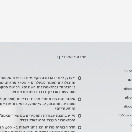
שירותי הארכיון:
ייעוץ, ליווי והכוונה מקצועית בבחירת טקסטי
ומונולוגים (מתוך למעלה מ – 500
ב"הבימה" ובתיאטרונים השונים). רכישת הטקס
מתבצעת בארכיון בלבד ובפורמט מודפס.
איתור והנגשת חומרי ארכיון נדירים
(
ספרים, ט
מסמכים, תמונות, קבצי שמע, סרטים תיעודיים
והיסטוריים)
אש בלבד
סיוע בהכנת עבודות ותחקירים בנושא "הבימה"
והתיאטרון העברי והישראלי בכלל
.
חדר הצפייה מרווח ובו