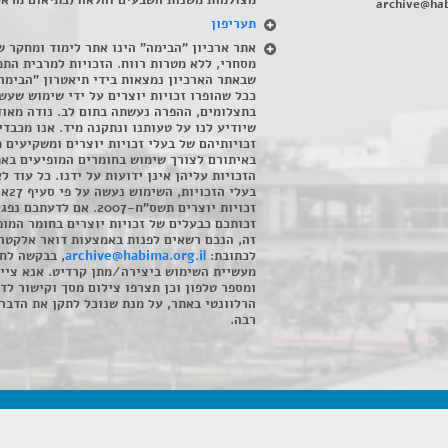
מצולמות משנות השבעים והלאה (בתיאום מראש
archive@hab
תעריפון
אתר ארכיון "הבימה" הינו אתר לימוד ומחקר ש
מסחרי, ללא מטרות רווח. הזכויות למרבית התמ
שבאתר הארכיון נמצאות בידי תיאטרון "הבימה
ככל שהופרו זכויות יוצרים על ידי שימוש שעשי
בתצלומים, ההפרה נעשתה בתום לב. נודה מאוד
שיודיע לנו על טעותנו ונתקנה מיד. אנו מכבדי
זכויותיהם של בעלי זכויות יוצרים ומשקיעים 
באיתורם לצורך שימוש בחומרים המופיעים בא
הזכויות עליהן אינן ידועות על ידנו. כל עוד ל
בעלי הזכויו
זכויות יוצרים תשס"ח-2007. אם לדעתכם 
זכותכם כבעלים של זכויות יוצרים בחומר המופ
זה, הנכם רשאים לפנות באמצעות דואר אלקטרו
לכתובת:
archive@habima.org.il
, בבקשה לח
מעשיית השימוש ביצירה/מתן קרדיט. אנא ציינ
ומספר טלפון וכן תצרפו צילום מסך וקישור לד
הרלוונטי באתר, על מנת שנוכל לתקן את הדבר.
רבה.