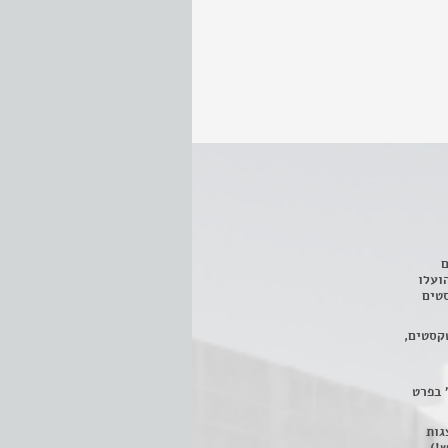
ם
3 מחזות, שהועלו
טים
קסטים,
 בפרט
 ניתן לצפות ב- 400 הצגות