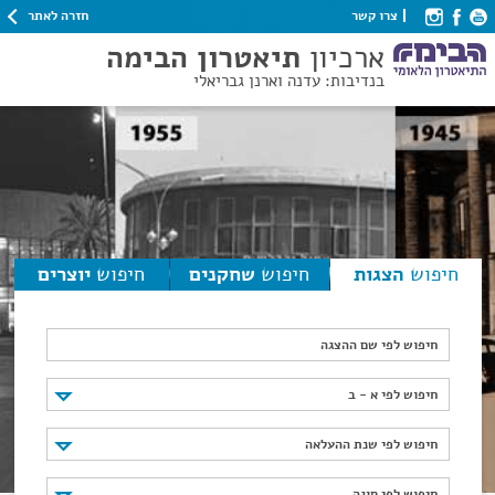
חזרה לאתר
צרו קשר
ארכיון
תיאטרון הבימה
בנדיבות: עדנה וארנן גבריאלי
חיפוש
הצגות
חיפוש
שחקנים
חיפוש
יוצרים
חיפוש לפי שם ההצגה
חיפוש לפי א - ב
חיפוש לפי א - ב
חיפוש לפי שנת ההעלאה
חיפוש לפי שנת ההעלאה
חיפוש לפי סוגה
חיפוש לפי סוגה