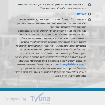
חדר הצפייה מרווח ובו ניתן לצפות ב- 400 הצגות מצולמות
משנות השבעים והלאה (בתיאום מראש!)
תעריפון
אתר ארכיון "הבימה" הינו אתר לימוד ומחקר שאיננו מסחרי,
ללא מטרות רווח. הזכויות למרבית התמונות שבאתר הארכיון
נמצאות בידי תיאטרון "הבימה".
ככל שהופרו זכויות יוצרים על ידי שימוש שעשינו בתצלומים,
ההפרה נעשתה בתום לב. נודה מאוד לכל מי שיודיע לנו על
טעותנו ונתקנה מיד. אנו מכבדים את זכויותיהם של בעלי
זכויות יוצרים ומשקיעים מאמצים באיתורם לצורך שימוש
בחומרים המופיעים באתר, אשר הזכויות עליהן אינן ידועות על
ידנו. כל עוד לא אותרו בעלי הזכויות, השימוש נעשה על פי
סעיף 27א לחוק זכויות יוצרים תשס"ח-2007. אם לדעתכם
נפגעה זכותכם כבעלים של זכויות יוצרים בחומר המופיע באתר
זה, הנכם רשאים לפנות באמצעות דואר אלקטרוני לכתובת:
archive@habima.org.il
, בבקשה לחדול מעשיית השימוש
ביצירה/מתן קרדיט. אנא ציינו שם מלא ומספר טלפון וכן
תצרפו צילום מסך וקישור לדף הרלוונטי באתר, על מנת שנוכל
לתקן את הדבר. תודה רבה.
Designed By