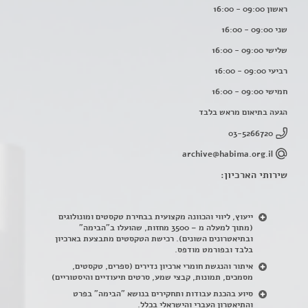
ראשון 09:00 - 16:00
שני 09:00 - 16:00
שלישי 09:00 - 16:00
רביעי 09:00 - 16:00
חמישי 09:00 - 16:00
הגעה בתיאום מראש בלבד
03-5266720
archive@habima.org.il
שירותי הארכיון:
ייעוץ, ליווי והכוונה מקצועית בבחירת טקסטים ומונולוגים
(מתוך למעלה מ – 3500 מחזות, שהועלו ב"הבימה"
ובתיאטרונים השונים). רכישת הטקסטים מתבצעת בארכיון
בלבד ובפורמט מודפס.
איתור והנגשת חומרי ארכיון נדירים
(
ספרים, טקסטים,
מסמכים, תמונות, קבצי שמע, סרטים תיעודיים והיסטוריים)
סיוע בהכנת עבודות ותחקירים בנושא "הבימה" בפרט
והתיאטרון העברי והישראלי בכלל
.